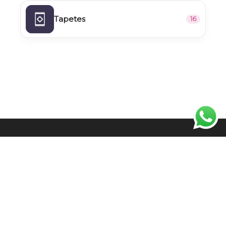
Tapetes
16
🚚
Envíos a todo el país
🔒
Pagos 100% seguros