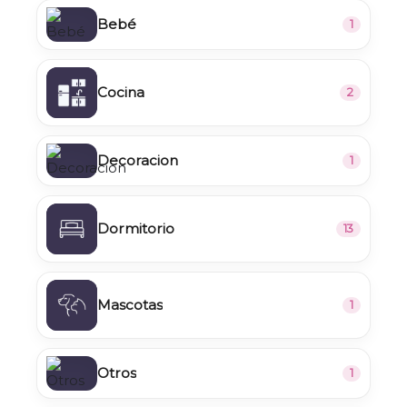
Bebé
1
Cocina
2
Decoracion
1
Dormitorio
13
Mascotas
1
Otros
1