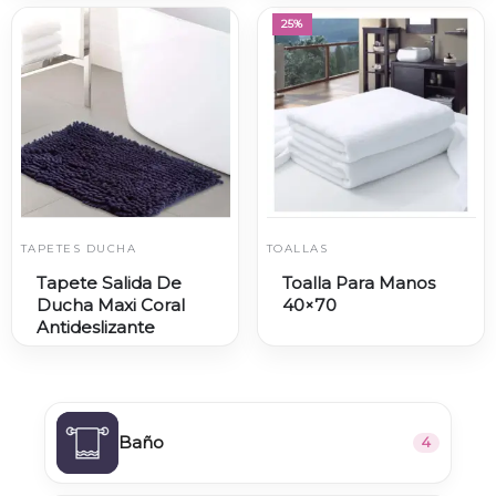
25%
TAPETES DUCHA
TOALLAS
Tapete Salida De
Toalla Para Manos
Ducha Maxi Coral
40×70
Antideslizante
Baño
4