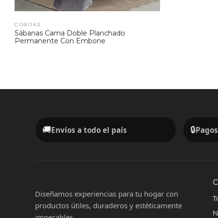
COBIJAS
Sábanas Cama Doble Planchado
Permanente Con Embone
🚚
🔒
Envíos a todo el país
Pagos
Diseñamos experiencias para tu hogar con
T
productos útiles, duraderos y estéticamente
N
impecables.