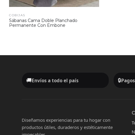
COBIJAS
Sábanas Cama Doble Planchado
Permanente Con Embone
🚚
🔒
Envíos a todo el país
Pagos
Diseñamos experiencias para tu hogar con
T
productos útiles, duraderos y estéticamente
N
impecables.