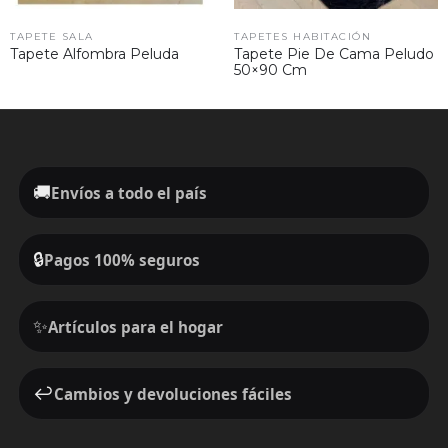
TAPETE SALA
TAPETES HABITACIÓN
Tapete Alfombra Peluda
Tapete Pie De Cama Peludo
50×90 Cm
🚚
Envíos a todo el país
🔒
Pagos 100% seguros
✨
Artículos para el hogar
↩️
Cambios y devoluciones fáciles