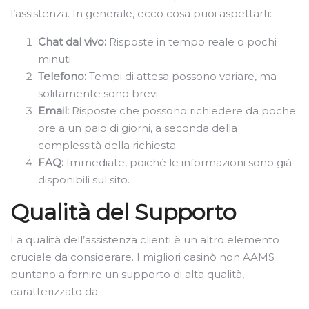
l’assistenza. In generale, ecco cosa puoi aspettarti:
Chat dal vivo:
Risposte in tempo reale o pochi
minuti.
Telefono:
Tempi di attesa possono variare, ma
solitamente sono brevi.
Email:
Risposte che possono richiedere da poche
ore a un paio di giorni, a seconda della
complessità della richiesta.
FAQ:
Immediate, poiché le informazioni sono già
disponibili sul sito.
Qualità del Supporto
La qualità dell’assistenza clienti è un altro elemento
cruciale da considerare. I migliori casinò non AAMS
puntano a fornire un supporto di alta qualità,
caratterizzato da: