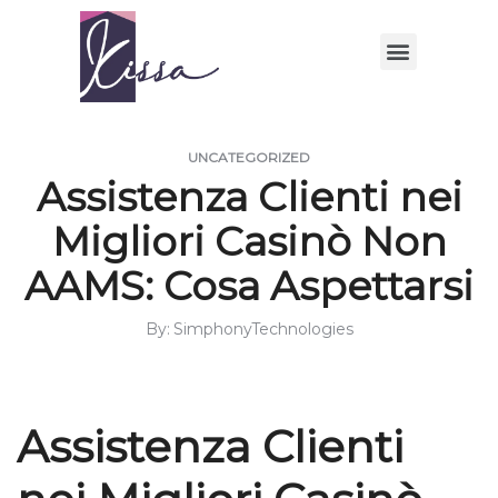
UNCATEGORIZED
Assistenza Clienti nei
Migliori Casinò Non
AAMS: Cosa Aspettarsi
By
SimphonyTechnologies
Assistenza Clienti