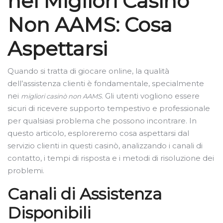
nei Migliori Casinò
Non AAMS: Cosa
Aspettarsi
Quando si tratta di giocare online, la qualità
dell’assistenza clienti è fondamentale, specialmente
nei
. Gli utenti vogliono essere
migliori casinò non AAMS
sicuri di ricevere supporto tempestivo e professionale
per qualsiasi problema che possono incontrare. In
questo articolo, esploreremo cosa aspettarsi dal
servizio clienti in questi casinò, analizzando i canali di
contatto, i tempi di risposta e i metodi di risoluzione dei
problemi.
Canali di Assistenza
Disponibili