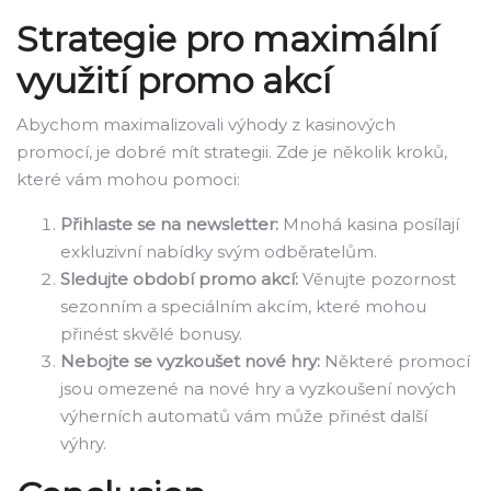
Strategie pro maximální
využití promo akcí
Abychom maximalizovali výhody z kasinových
promocí, je dobré mít strategii. Zde je několik kroků,
které vám mohou pomoci:
Přihlaste se na newsletter:
Mnohá kasina posílají
exkluzivní nabídky svým odběratelům.
Sledujte období promo akcí:
Věnujte pozornost
sezonním a speciálním akcím, které mohou
přinést skvělé bonusy.
Nebojte se vyzkoušet nové hry:
Některé promocí
jsou omezené na nové hry a vyzkoušení nových
výherních automatů vám může přinést další
výhry.