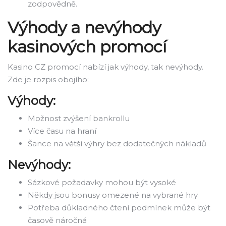
zodpovědně.
Výhody a nevýhody
kasinových promocí
Kasino CZ promocí nabízí jak výhody, tak nevýhody.
Zde je rozpis obojího:
Výhody:
Možnost zvýšení bankrollu
Více času na hraní
Šance na větší výhry bez dodatečných nákladů
Nevýhody:
Sázkové požadavky mohou být vysoké
Někdy jsou bonusy omezené na vybrané hry
Potřeba důkladného čtení podmínek může být
časově náročná