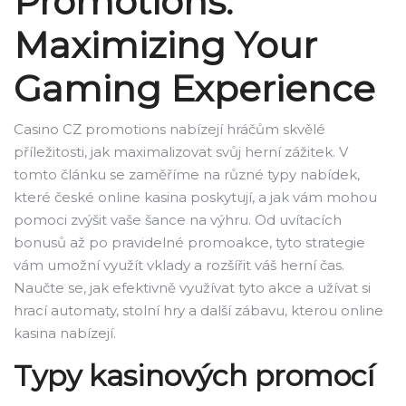
Promotions:
Maximizing Your
Gaming Experience
Casino CZ promotions nabízejí hráčům skvělé
příležitosti, jak maximalizovat svůj herní zážitek. V
tomto článku se zaměříme na různé typy nabídek,
které české online kasina poskytují, a jak vám mohou
pomoci zvýšit vaše šance na výhru. Od uvítacích
bonusů až po pravidelné promoakce, tyto strategie
vám umožní využít vklady a rozšířit váš herní čas.
Naučte se, jak efektivně využívat tyto akce a užívat si
hrací automaty, stolní hry a další zábavu, kterou online
kasina nabízejí.
Typy kasinových promocí