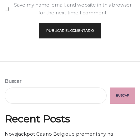
Save my name, email, and website in this browser
for the next time I comment.
Buscar
BUSCAR
Recent Posts
Novajackpot Casino Belgique premení sny na