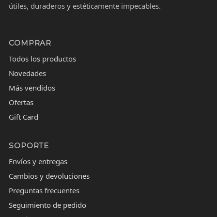
útiles, duraderos y estéticamente impecables.
COMPRAR
Todos los productos
Novedades
Más vendidos
Ofertas
Gift Card
SOPORTE
Envíos y entregas
Cambios y devoluciones
Preguntas frecuentes
Seguimiento de pedido