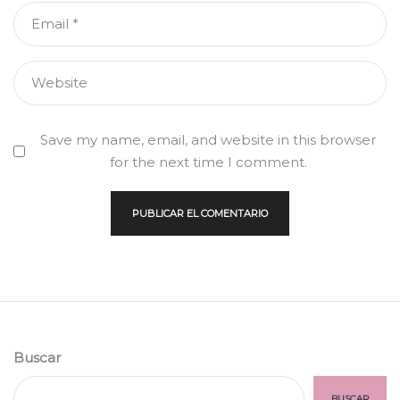
Email
*
Website
Save my name, email, and website in this browser
for the next time I comment.
Buscar
BUSCAR