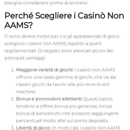
bisogna considerare prima di iscriversi.
Perché Scegliere i Casinò Non
AAMS?
Ci sono diversi motivi per cui gli appassionati di gioco
scelgono i casinò non AAMS rispetto a quelli
regolamentati. Di seguito sono elencati alcuni dei
principali vantaggi:
Maggiore varietà di giochi:
I casinò non AAMS
offrono una vasta gamma di giochi, che va dai
classici giochi da tavolo alle più recenti slot
machine.
Bonus e promozioni allettanti:
Questi casinò
tendono a offrire bonus più generosi, inclusi
bonus di benvenuto che possono raggiungere
percentuali molto alte sul primo deposito.
Libertà di gioco:
In molti casi, i casinò non AAMS