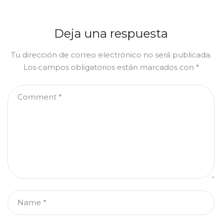
Deja una respuesta
Tu dirección de correo electrónico no será publicada.
Los campos obligatorios están marcados con
*
Comment
*
Name
*