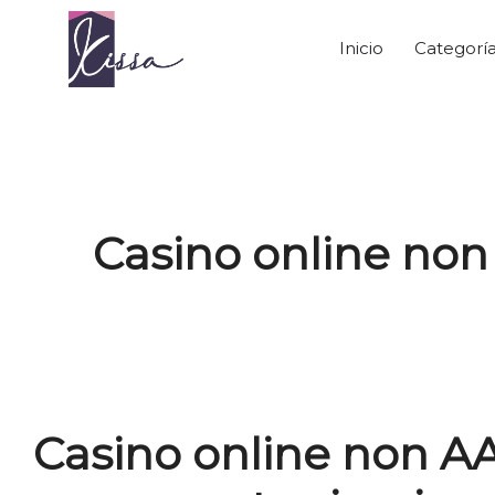
Inicio
Categorí
Casino online non
Casino online non AA