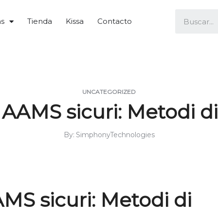
as
Tienda
Kissa
Contacto
UNCATEGORIZED
 AAMS sicuri: Metodi d
By
SimphonyTechnologies
MS sicuri: Metodi di