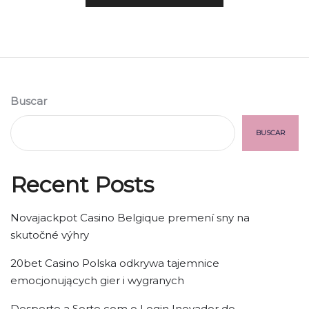
Buscar
BUSCAR
Recent Posts
Novajackpot Casino Belgique premení sny na
skutočné výhry
20bet Casino Polska odkrywa tajemnice
emocjonujących gier i wygranych
Desperte a Sorte com o Login Inovador do