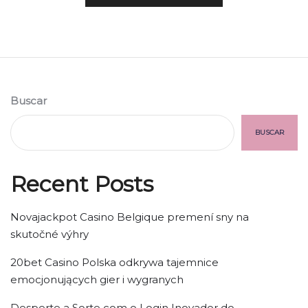
Buscar
BUSCAR
Recent Posts
Novajackpot Casino Belgique premení sny na
skutočné výhry
20bet Casino Polska odkrywa tajemnice
emocjonujących gier i wygranych
Desperte a Sorte com o Login Inovador do