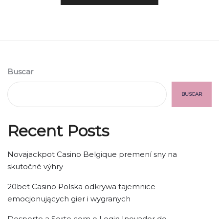
Buscar
BUSCAR
Recent Posts
Novajackpot Casino Belgique premení sny na
skutočné výhry
20bet Casino Polska odkrywa tajemnice
emocjonujących gier i wygranych
Desperte a Sorte com o Login Inovador do