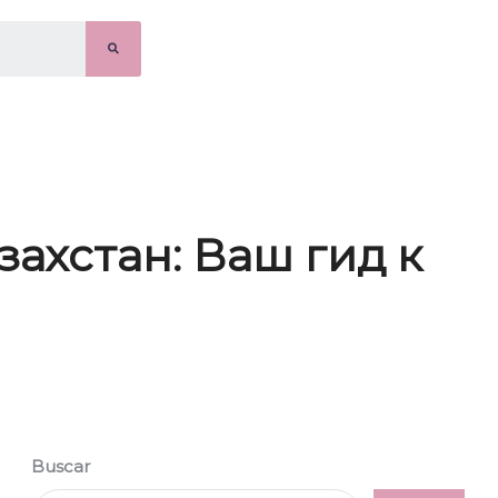
ахстан: Ваш гид к
Buscar