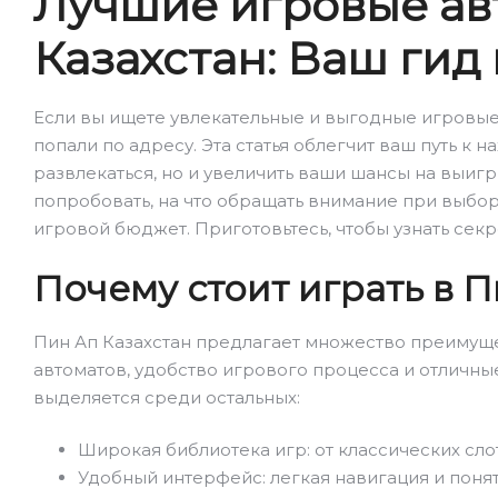
Лучшие игровые ав
Казахстан: Ваш гид
Если вы ищете увлекательные и выгодные игровые 
попали по адресу. Эта статья облегчит ваш путь к 
развлекаться, но и увеличить ваши шансы на выиг
попробовать, на что обращать внимание при выбо
игровой бюджет. Приготовьтесь, чтобы узнать секр
Почему стоит играть в П
Пин Ап Казахстан предлагает множество преимущ
автоматов, удобство игрового процесса и отличные
выделяется среди остальных:
Широкая библиотека игр: от классических сл
Удобный интерфейс: легкая навигация и понят