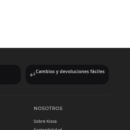
Cambios y devoluciones fáciles
↩️
NOSOTROS
Sobre Kissa
Sostenibilidad