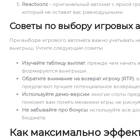
Reactoonz
– оригинальный автомат с яркой г
который не оставит вас равнодушными.
Советы по выбору игровых 
При выборе игрового автомата важно учитывать не
выигрыш. Учтите следующие советы:
Изучайте таблицу выплат
: прежде чем начать и
формируются выигрыши.
Обратите внимание на возврат игроку (RTP)
: 
предлагают лучшее потенциальное возвраще
Используйте демо-версии
: многие слоты пре
поможет вам понять механики игры, не риску
Не забывайте про бонусы
: используйте все д
бюджета.
Как максимально эффект