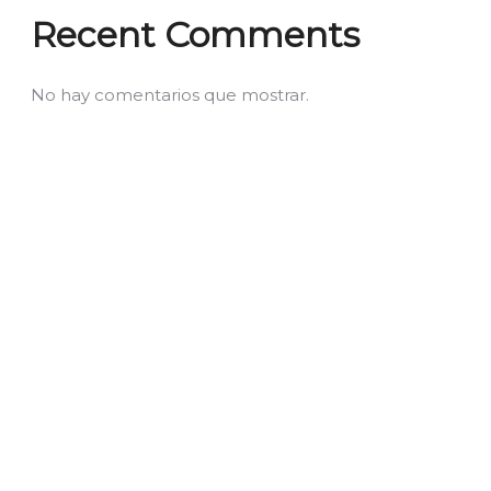
Recent Comments
No hay comentarios que mostrar.