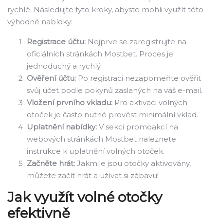
rychlé. Následujte tyto kroky, abyste mohli využít této
výhodné nabídky:
Registrace účtu:
Nejprve se zaregistrujte na
oficiálních stránkách Mostbet. Proces je
jednoduchý a rychlý.
Ověření účtu:
Po registraci nezapomeňte ověřit
svůj účet podle pokynů zaslaných na váš e-mail.
Vložení prvního vkladu:
Pro aktivaci volných
otoček je často nutné provést minimální vklad.
Uplatnění nabídky:
V sekci promoakcí na
webových stránkách Mostbet naleznete
instrukce k uplatnění volných otoček.
Začněte hrát:
Jakmile jsou otočky aktivovány,
můžete začít hrát a užívat si zábavu!
Jak využít volné otočky
efektivně