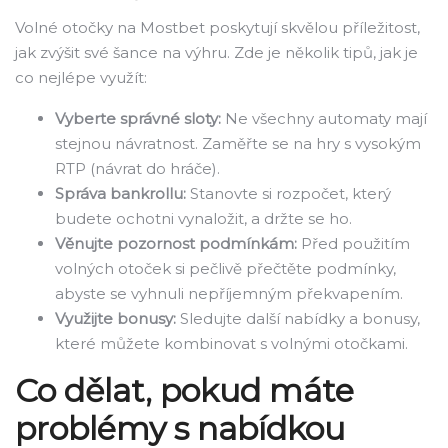
Volné otočky na Mostbet poskytují skvělou příležitost,
jak zvýšit své šance na výhru. Zde je několik tipů, jak je
co nejlépe využít:
Vyberte správné sloty:
Ne všechny automaty mají
stejnou návratnost. Zaměřte se na hry s vysokým
RTP (návrat do hráče).
Správa bankrollu:
Stanovte si rozpočet, který
budete ochotni vynaložit, a držte se ho.
Věnujte pozornost podmínkám:
Před použitím
volných otoček si pečlivě přečtěte podmínky,
abyste se vyhnuli nepříjemným překvapením.
Využijte bonusy:
Sledujte další nabídky a bonusy,
které můžete kombinovat s volnými otočkami.
Co dělat, pokud máte
problémy s nabídkou