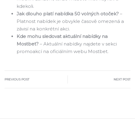
kdekoli.
Jak dlouho platí nabídka 50 volných otoček?
–
Platnost nabídek je obvykle časově omezená a
závisí na konkrétní akci.
Kde mohu sledovat aktuální nabídky na
Mostbet?
– Aktuální nabídky najdete v sekci
promoakcí na oficiálním webu Mostbet.
PREVIOUS POST
NEXT POST