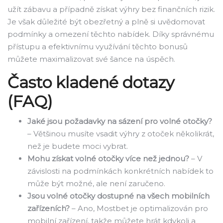
užít zábavu a případně získat výhry bez finančních rizik.
Je však důležité být obezřetný a plně si uvědomovat
podmínky a omezení těchto nabídek. Díky správnému
přístupu a efektivnímu využívání těchto bonusů
můžete maximalizovat své šance na úspěch.
Často kladené dotazy
(FAQ)
Jaké jsou požadavky na sázení pro volné otočky?
– Většinou musíte vsadit výhry z otoček několikrát,
než je budete moci vybrat.
Mohu získat volné otočky více než jednou?
– V
závislosti na podmínkách konkrétních nabídek to
může být možné, ale není zaručeno.
Jsou volné otočky dostupné na všech mobilních
zařízeních?
– Ano, Mostbet je optimalizován pro
mobilní zařízení, takže můžete hrát kdykoli a