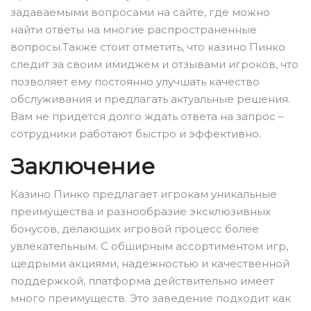
задаваемыми вопросами на сайте, где можно
найти ответы на многие распространенные
вопросы.Также стоит отметить, что казино Пинко
следит за своим имиджем и отзывами игроков, что
позволяет ему постоянно улучшать качество
обслуживания и предлагать актуальные решения.
Вам не придется долго ждать ответа на запрос –
сотрудники работают быстро и эффективно.
Заключение
Казино Пинко предлагает игрокам уникальные
преимущества и разнообразие эксклюзивных
бонусов, делающих игровой процесс более
увлекательным. С обширным ассортиментом игр,
щедрыми акциями, надежностью и качественной
поддержкой, платформа действительно имеет
много преимуществ. Это заведение подходит как