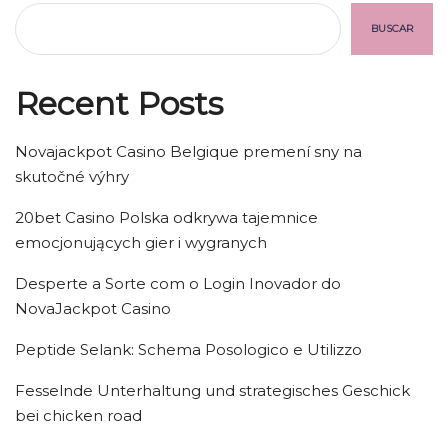
BUSCAR
Recent Posts
Novajackpot Casino Belgique premení sny na
skutočné výhry
20bet Casino Polska odkrywa tajemnice
emocjonujących gier i wygranych
Desperte a Sorte com o Login Inovador do
NovaJackpot Casino
Peptide Selank: Schema Posologico e Utilizzo
Fesselnde Unterhaltung und strategisches Geschick
bei chicken road