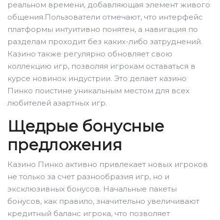
реальном времени, добавляющая элемент живого
общения.Пользователи отмечают, что интерфейс
платформы интуитивно понятен, а навигация по
разделам проходит без каких-либо затруднений.
Казино также регулярно обновляет свою
коллекцию игр, позволяя игрокам оставаться в
курсе новинок индустрии. Это делает казино
Пинко поистине уникальным местом для всех
любителей азартных игр.
Щедрые бонусные
предложения
Казино Пинко активно привлекает новых игроков
не только за счет разнообразия игр, но и
эксклюзивных бонусов. Начальные пакеты
бонусов, как правило, значительно увеличивают
кредитный баланс игрока, что позволяет