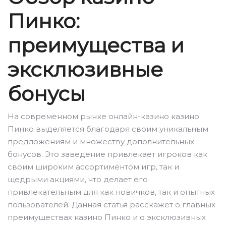
Пинко:
преимущества и
эксклюзивные
бонусы
На современном рынке онлайн-казино казино
Пинко выделяется благодаря своим уникальным
предложениям и множеству дополнительных
бонусов. Это заведение привлекает игроков как
своим широким ассортиментом игр, так и
щедрыми акциями, что делает его
привлекательным для как новичков, так и опытных
пользователей. Данная статья расскажет о главных
преимуществах казино Пинко и о эксклюзивных