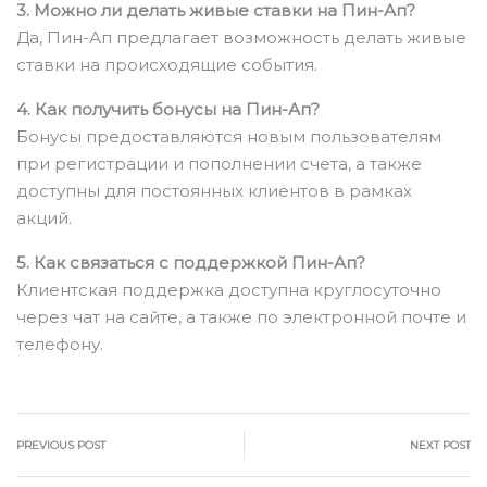
3. Можно ли делать живые ставки на Пин-Ап?
Да, Пин-Ап предлагает возможность делать живые
ставки на происходящие события.
4. Как получить бонусы на Пин-Ап?
Бонусы предоставляются новым пользователям
при регистрации и пополнении счета, а также
доступны для постоянных клиентов в рамках
акций.
5. Как связаться с поддержкой Пин-Ап?
Клиентская поддержка доступна круглосуточно
через чат на сайте, а также по электронной почте и
телефону.
PREVIOUS POST
NEXT POST