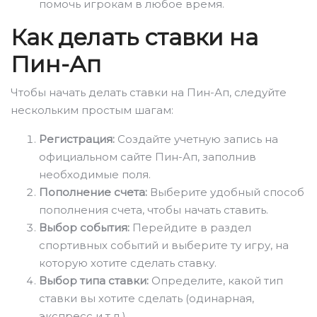
помочь игрокам в любое время.
Как делать ставки на
Пин-Ап
Чтобы начать делать ставки на Пин-Ап, следуйте
нескольким простым шагам:
Регистрация:
Создайте учетную запись на
официальном сайте Пин-Ап, заполнив
необходимые поля.
Пополнение счета:
Выберите удобный способ
пополнения счета, чтобы начать ставить.
Выбор события:
Перейдите в раздел
спортивных событий и выберите ту игру, на
которую хотите сделать ставку.
Выбор типа ставки:
Определите, какой тип
ставки вы хотите сделать (одинарная,
экспресс и т.д.).