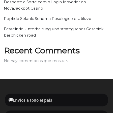
Desperte a Sorte com o Login Inovador do
NovaJackpot Casino
Peptide Selank: Schema Posologico e Utilizzo
Fesselnde Unterhaltung und strategisches Geschick
bei chicken road
Recent Comments
No hay comentarios que mostrar.
🚚
Envíos a todo el país