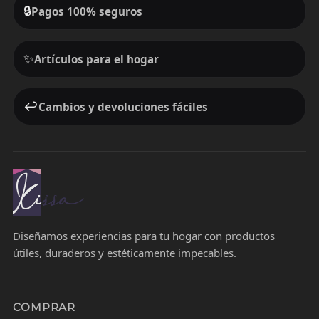
🔒
Pagos 100% seguros
✨
Artículos para el hogar
↩️
Cambios y devoluciones fáciles
Diseñamos experiencias para tu hogar con productos
útiles, duraderos y estéticamente impecables.
COMPRAR