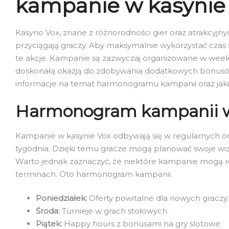
kampanie w kasynie
Kasyno Vox, znane z różnorodności gier oraz atrakcyjn
przyciągają graczy. Aby maksymalnie wykorzystać czas 
te akcje. Kampanie są zazwyczaj organizowane w weeke
doskonałą okazją do zdobywania dodatkowych bonusów
informacje na temat harmonogramu kampanii oraz jaki
Harmonogram kampanii w
Kampanie w kasynie Vox odbywają się w regularnych od
tygodnia. Dzięki temu gracze mogą planować swoje wizy
Warto jednak zaznaczyć, że niektóre kampanie mogą
terminach. Oto harmonogram kampanii:
Poniedziałek:
Oferty powitalne dla nowych graczy.
Środa:
Turnieje w grach stołowych.
Piątek:
Happy hours z bonusami na gry slotowe.