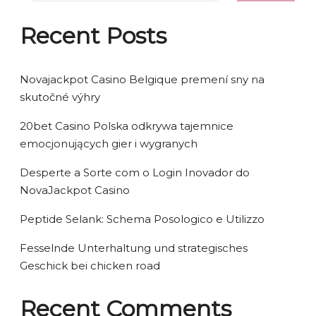
Recent Posts
Novajackpot Casino Belgique premení sny na
skutočné výhry
20bet Casino Polska odkrywa tajemnice
emocjonujących gier i wygranych
Desperte a Sorte com o Login Inovador do
NovaJackpot Casino
Peptide Selank: Schema Posologico e Utilizzo
Fesselnde Unterhaltung und strategisches
Geschick bei chicken road
Recent Comments