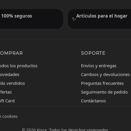
 100% seguros
Artículos para el hogar
✨
COMPRAR
SOPORTE
odos los productos
Envíos y entregas
ovedades
Cambios y devoluciones
ás vendidos
Preguntas frecuentes
fertas
Seguimiento de pedido
ift Card
Contáctanos
e cookies
©
2026
Kissa. Todos los derechos reservados.