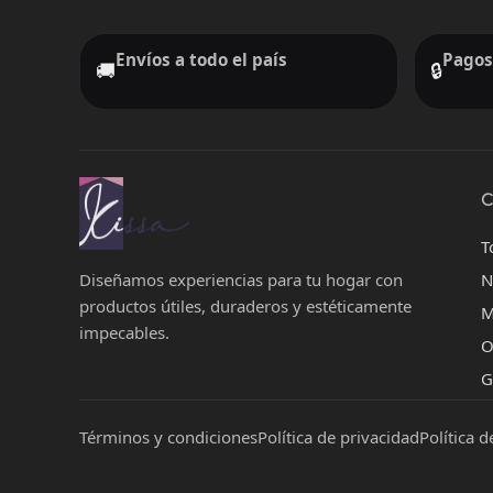
Envíos a todo el país
Pagos
🚚
🔒
T
Diseñamos experiencias para tu hogar con
N
productos útiles, duraderos y estéticamente
M
impecables.
O
G
Términos y condiciones
Política de privacidad
Política d