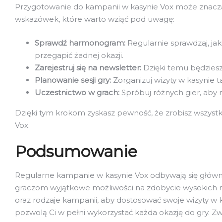
Przygotowanie do kampanii w kasynie Vox może znaczą
wskazówek, które warto wziąć pod uwagę:
Sprawdź harmonogram:
Regularnie sprawdzaj, jak
przegapić żadnej okazji.
Zarejestruj się na newsletter:
Dzięki temu będziesz
Planowanie sesji gry:
Zorganizuj wizyty w kasynie t
Uczestnictwo w grach:
Spróbuj różnych gier, aby
Dzięki tym krokom zyskasz pewność, że zrobisz wszyst
Vox.
Podsumowanie
Regularne kampanie w kasynie Vox odbywają się główn
graczom wyjątkowe możliwości na zdobycie wysokich n
oraz rodzaje kampanii, aby dostosować swoje wizyty w 
pozwolą Ci w pełni wykorzystać każda okazję do gry. Zwi