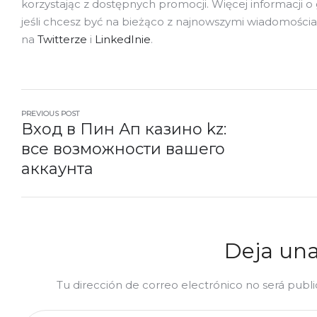
korzystając z dostępnych promocji. Więcej informacji
jeśli chcesz być na bieżąco z najnowszymi wiadomości
na
Twitterze
i
LinkedInie
.
PREVIOUS POST
Вход в Пин Ап казино kz:
все возможности вашего
аккаунта
Deja una
Tu dirección de correo electrónico no será publi