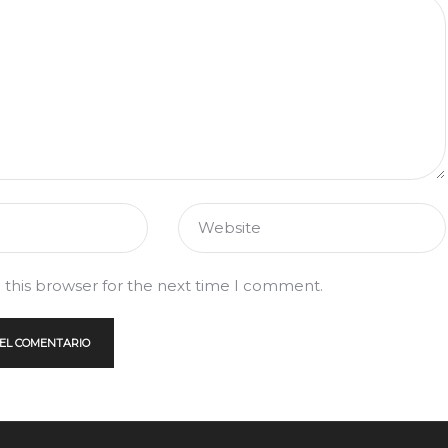
Website
 this browser for the next time I comment.