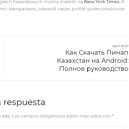
 o grach hazardowych można znaleźć na
New York Times
. A
ami i kampaniami, odwiedź nasze profile społecznościowe
NEXT POST
Как Скачать Пинап
Казахстан на Android:
Полное руководство
 respuesta
cada.
Los campos obligatorios están marcados con
*