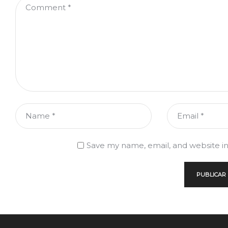
Comment
*
Name
*
Email
*
Save my name, email, and website in