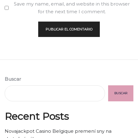
Save my name, email, and website in this browser
for the next time I comment.
Buscar
BUSCAR
Recent Posts
Novajackpot Casino Belgique premení sny na