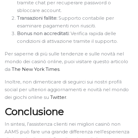
tramite chat per recuperare password o
sbloccare account.
Transazioni fallite:
Supporto contabile per
esaminare pagamenti non riusciti.
Bonus non accreditati:
Verifica rapida delle
condizioni di attivazione tramite il supporto.
Per saperne di più sulle tendenze e sulle novità nel
mondo dei casinò online, puoi visitare questo articolo
da
The New York Times
.
Inoltre, non dimenticare di seguirci sui nostri profili
social per ulteriori aggiornamenti e novità nel mondo
dei giochi online su
Twitter
.
Conclusione
In sintesi, l’assistenza clienti nei migliori casinò non
AAMS può fare una grande differenza nell’esperienza