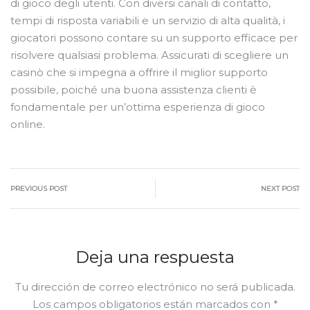
di gioco degli utenti. Con diversi canali di contatto,
tempi di risposta variabili e un servizio di alta qualità, i
giocatori possono contare su un supporto efficace per
risolvere qualsiasi problema. Assicurati di scegliere un
casinò che si impegna a offrire il miglior supporto
possibile, poiché una buona assistenza clienti è
fondamentale per un’ottima esperienza di gioco
online.
PREVIOUS POST
NEXT POST
Deja una respuesta
Tu dirección de correo electrónico no será publicada.
Los campos obligatorios están marcados con
*