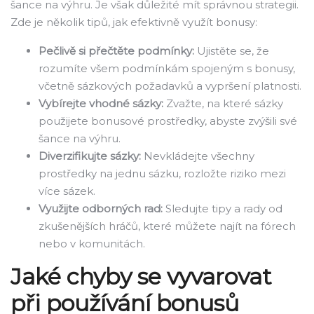
šance na výhru. Je však důležité mít správnou strategii.
Zde je několik tipů, jak efektivně využít bonusy:
Pečlivě si přečtěte podmínky:
Ujistěte se, že
rozumíte všem podmínkám spojeným s bonusy,
včetně sázkových požadavků a vypršení platnosti.
Vybírejte vhodné sázky:
Zvažte, na které sázky
použijete bonusové prostředky, abyste zvýšili své
šance na výhru.
Diverzifikujte sázky:
Nevkládejte všechny
prostředky na jednu sázku, rozložte riziko mezi
více sázek.
Využijte odborných rad:
Sledujte tipy a rady od
zkušenějších hráčů, které můžete najít na fórech
nebo v komunitách.
Jaké chyby se vyvarovat
při používání bonusů