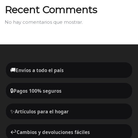
Recent Comments
No hay comentarios que mostrar.
🚚
Envíos a todo el país
🔒
Pagos 100% seguros
✨
Artículos para el hogar
↩️
Cambios y devoluciones fáciles