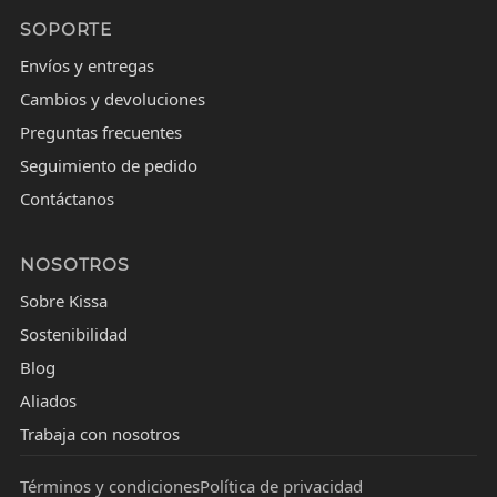
SOPORTE
Envíos y entregas
Cambios y devoluciones
Preguntas frecuentes
Seguimiento de pedido
Contáctanos
NOSOTROS
Sobre Kissa
Sostenibilidad
Blog
Aliados
Trabaja con nosotros
Términos y condiciones
Política de privacidad