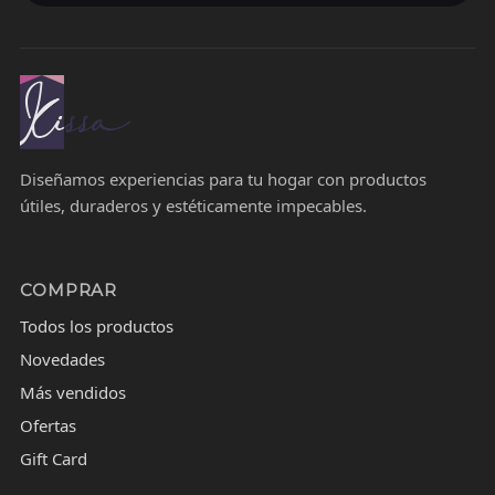
Diseñamos experiencias para tu hogar con productos
útiles, duraderos y estéticamente impecables.
COMPRAR
Todos los productos
Novedades
Más vendidos
Ofertas
Gift Card