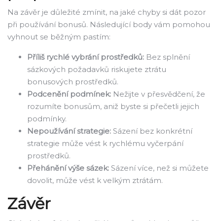
Na závěr je důležité zmínit, na jaké chyby si dát pozor
při používání bonusů. Následující body vám pomohou
vyhnout se běžným pastím:
Příliš rychlé vybrání prostředků:
Bez splnění
sázkových požadavků riskujete ztrátu
bonusových prostředků.
Podcenění podmínek:
Nežijte v přesvědčení, že
rozumíte bonusům, aniž byste si přečetli jejich
podmínky.
Nepoužívání strategie:
Sázení bez konkrétní
strategie může vést k rychlému vyčerpání
prostředků.
Přehánění výše sázek:
Sázení více, než si můžete
dovolit, může vést k velkým ztrátám.
Závěr