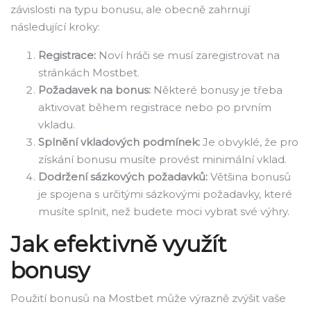
závislosti na typu bonusu, ale obecně zahrnují
následující kroky:
Registrace:
Noví hráči se musí zaregistrovat na
stránkách Mostbet.
Požadavek na bonus:
Některé bonusy je třeba
aktivovat během registrace nebo po prvním
vkladu.
Splnění vkladových podmínek:
Je obvyklé, že pro
získání bonusu musíte provést minimální vklad.
Dodržení sázkových požadavků:
Většina bonusů
je spojena s určitými sázkovými požadavky, které
musíte splnit, než budete moci vybrat své výhry.
Jak efektivně využít
bonusy
Použití bonusů na Mostbet může výrazně zvýšit vaše