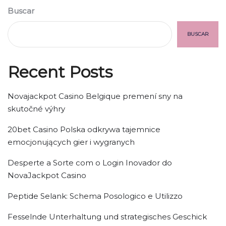
Buscar
BUSCAR
Recent Posts
Novajackpot Casino Belgique premení sny na
skutočné výhry
20bet Casino Polska odkrywa tajemnice
emocjonujących gier i wygranych
Desperte a Sorte com o Login Inovador do
NovaJackpot Casino
Peptide Selank: Schema Posologico e Utilizzo
Fesselnde Unterhaltung und strategisches Geschick