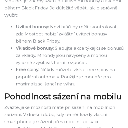
Mostbet je známý svými atraktivními bonusy a akcemi
během Black Friday. Je důležité vědět, jak je správně
využít:
Uvítací bonusy:
Noví hráči by měli zkontrolovat,
zda Mostbet nabízí zvláštní uvítací bonusy
během Black Friday.
Vkladové bonusy:
Sledujte akce týkající se bonusů
za vklady. Mnohdy jsou navýšeny a mohou
výrazně zvýšit váš herní rozpočet.
Free spiny:
Někdy můžete získat free spiny na
populární automaty. Použijte je moudře pro
maximalizaci šancí na výhru.
Pohodlnost sázení na mobilu
Zvažte, jaké možnosti máte při sázení na mobilních
zařízení. V dnešní době, kdy téměř každý vlastní
smartphone, je sázení přes mobilní aplikaci