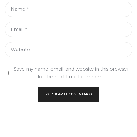
Name
*
Email
*
Website
Save my name, email, and website in this browser
for the next time I comment.