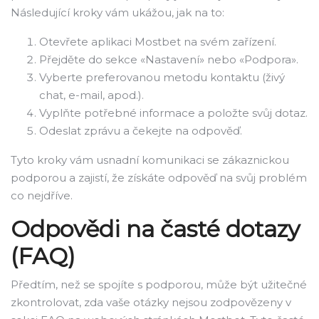
Následující kroky vám ukážou, jak na to:
Otevřete aplikaci Mostbet na svém zařízení.
Přejděte do sekce «Nastavení» nebo «Podpora».
Vyberte preferovanou metodu kontaktu (živý
chat, e-mail, apod.).
Vyplňte potřebné informace a položte svůj dotaz.
Odeslat zprávu a čekejte na odpověď.
Tyto kroky vám usnadní komunikaci se zákaznickou
podporou a zajistí, že získáte odpověď na svůj problém
co nejdříve.
Odpovědi na časté dotazy
(FAQ)
Předtím, než se spojíte s podporou, může být užitečné
zkontrolovat, zda vaše otázky nejsou zodpovězeny v