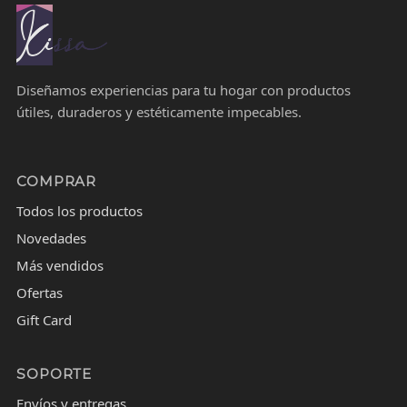
Diseñamos experiencias para tu hogar con productos
útiles, duraderos y estéticamente impecables.
COMPRAR
Todos los productos
Novedades
Más vendidos
Ofertas
Gift Card
SOPORTE
Envíos y entregas