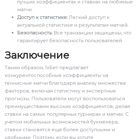
лучших коэффициентах и ставках на любимые
матчи.
Доступ к статистике:
Легкий доступ к
актуальной статистике и результатам матчей.
Безопасность:
Все транзакции защищены, что
гарантирует безопасность пользователей.
Заключение
Таким образом, 1хБет предлагает
конкурентоспособные коэффициенты на
теннисные матчи благодаря анализу множества
факторов, включая статистику и экспертные
прогнозы. Пользователи могут воспользоваться
преимуществами высоких коэффициентов, делая
ставки на самых популярных турнирах и матчах. С
учетом мобильных возможностей букмекера,
ставки становятся еще более доступными и
удобными. Поэтому, если вы хотите