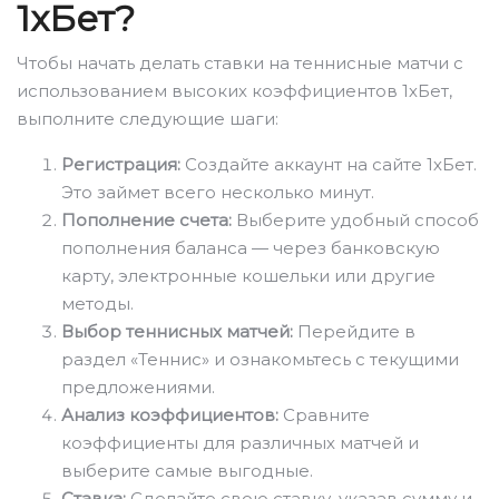
1хБет?
Чтобы начать делать ставки на теннисные матчи с
использованием высоких коэффициентов 1хБет,
выполните следующие шаги:
Регистрация:
Создайте аккаунт на сайте 1хБет.
Это займет всего несколько минут.
Пополнение счета:
Выберите удобный способ
пополнения баланса — через банковскую
карту, электронные кошельки или другие
методы.
Выбор теннисных матчей:
Перейдите в
раздел «Теннис» и ознакомьтесь с текущими
предложениями.
Анализ коэффициентов:
Сравните
коэффициенты для различных матчей и
выберите самые выгодные.
Ставка:
Сделайте свою ставку, указав сумму и