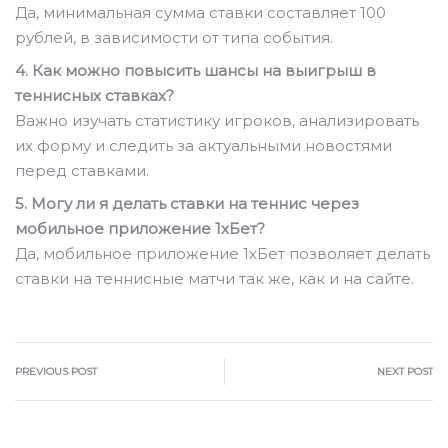
Да, минимальная сумма ставки составляет 100
рублей, в зависимости от типа события.
4. Как можно повысить шансы на выигрыш в
теннисных ставках?
Важно изучать статистику игроков, анализировать
их форму и следить за актуальными новостями
перед ставками.
5. Могу ли я делать ставки на теннис через
мобильное приложение 1хБет?
Да, мобильное приложение 1хБет позволяет делать
ставки на теннисные матчи так же, как и на сайте.
PREVIOUS POST
NEXT POST