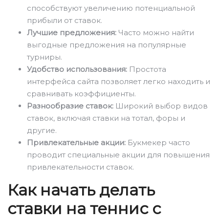
способствуют увеличению потенциальной
прибыли от ставок.
Лучшие предложения:
Часто можно найти
выгодные предложения на популярные
турниры.
Удобство использования:
Простота
интерфейса сайта позволяет легко находить и
сравнивать коэффициенты.
Разнообразие ставок:
Широкий выбор видов
ставок, включая ставки на тотал, форы и
другие.
Привлекательные акции:
Букмекер часто
проводит специальные акции для повышения
привлекательности ставок.
Как начать делать
ставки на теннис с