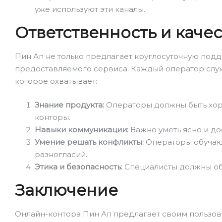
уже используют эти каналы.
Ответственность и каче
Пин Ап не только предлагает круглосуточную подде
предоставляемого сервиса. Каждый оператор слу
которое охватывает:
Знание продукта:
Операторы должны быть хор
конторы.
Навыки коммуникации:
Важно уметь ясно и до
Умение решать конфликты:
Операторы обучаю
разногласий.
Этика и безопасность:
Специалисты должны об
Заключение
Онлайн-контора Пин Ап предлагает своим пользов