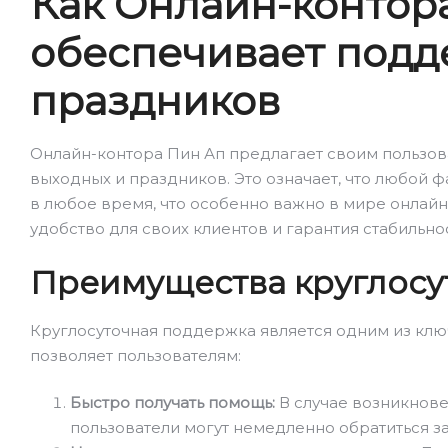
Как Онлайн-контор
обеспечивает подде
праздников
Онлайн-контора Пин Ап предлагает своим пользо
выходных и праздников. Это означает, что любой ф
в любое время, что особенно важно в мире онлайн
удобство для своих клиентов и гарантия стабильно
Преимущества круглосу
Круглосуточная поддержка является одним из клю
позволяет пользователям:
Быстро получать помощь:
В случае возникнове
пользователи могут немедленно обратиться з