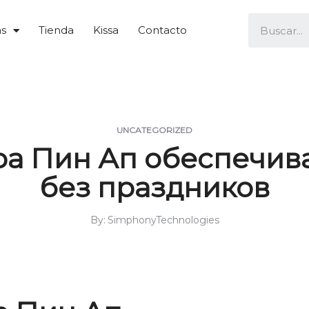
as
Tienda
Kissa
Contacto
UNCATEGORIZED
ра Пин Ап обеспечива
без праздников
By
SimphonyTechnologies