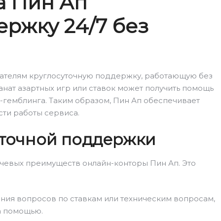
а Пин Ап
ржку 24/7 без
вателям круглосуточную поддержку, работающую без
анат азартных игр или ставок может получить помощь
-гемблинга. Таким образом, Пин Ап обеспечивает
сти работы сервиса.
точной поддержки
чевых преимуществ онлайн-конторы Пин Ап. Это
ния вопросов по ставкам или техническим вопросам,
а помощью.