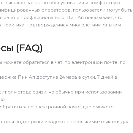
ть высокое качество обслуживания и комфортную
алифицированных операторов, пользователи могут быть
ативно и профессионально. Пин Ап показывает, что
ная практика, подтвержденная многолетним опытом
сы (FAQ)
 можете обратиться в чат, по электронной почте, по
ержка Пин Ап доступна 24 часа в сутки, 7 дней в
ит от метода связи, но обычно при использовании
но.
братиться по электронной почте, где сможете
аторы поддержки владеют несколькими языками для