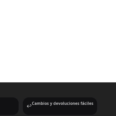
Cambios y devoluciones fáciles
↩️