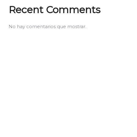
Recent Comments
No hay comentarios que mostrar.