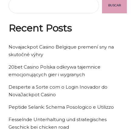
BUSCAR
Recent Posts
Novajackpot Casino Belgique premení sny na
skutočné výhry
20bet Casino Polska odkrywa tajemnice
emocjonujących gier i wygranych
Desperte a Sorte com o Login Inovador do
NovaJackpot Casino
Peptide Selank: Schema Posologico e Utilizzo
Fesselnde Unterhaltung und strategisches
Geschick bei chicken road