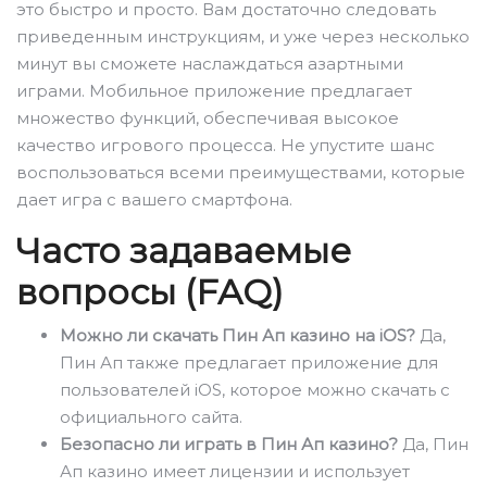
это быстро и просто. Вам достаточно следовать
приведенным инструкциям, и уже через несколько
минут вы сможете наслаждаться азартными
играми. Мобильное приложение предлагает
множество функций, обеспечивая высокое
качество игрового процесса. Не упустите шанс
воспользоваться всеми преимуществами, которые
дает игра с вашего смартфона.
Часто задаваемые
вопросы (FAQ)
Можно ли скачать Пин Ап казино на iOS?
Да,
Пин Ап также предлагает приложение для
пользователей iOS, которое можно скачать с
официального сайта.
Безопасно ли играть в Пин Ап казино?
Да, Пин
Ап казино имеет лицензии и использует