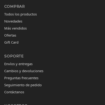
COMPRAR
Todos los productos
Novedades
Más vendidos
Ofertas
Gift Card
SOPORTE
Envíos y entregas
Cambios y devoluciones
Preguntas frecuentes
Seguimiento de pedido
Contáctanos