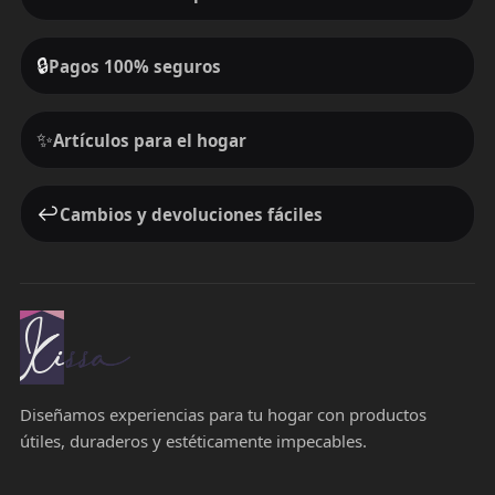
🔒
Pagos 100% seguros
✨
Artículos para el hogar
↩️
Cambios y devoluciones fáciles
Diseñamos experiencias para tu hogar con productos
útiles, duraderos y estéticamente impecables.