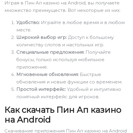
Играя в Пин Ап казино на Android, вы получаете
множество преимуществ. Вот некоторые из них:
Удобство:
Играйте в любое время и в любом
месте.
Широкий выбор игр:
Доступ к большому
количеству слотов и настольных игр.
Специальные предложения:
Получайте
бонусы, только используя мобильное
приложение.
Мгновенные обновления:
Быстрые
обновления и новые функции со временем.
Простой интерфейс:
Удобный и интуитивно
понятный интерфейс для игроков.
Как скачать Пин Ап казино
на Android
Скачивание приложения Пин Ап казино на Android