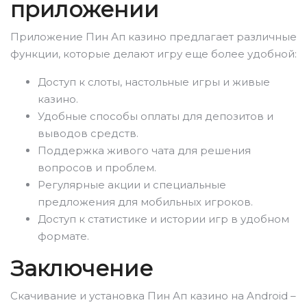
приложении
Приложение Пин Ап казино предлагает различные
функции, которые делают игру еще более удобной:
Доступ к слоты, настольные игры и живые
казино.
Удобные способы оплаты для депозитов и
выводов средств.
Поддержка живого чата для решения
вопросов и проблем.
Регулярные акции и специальные
предложения для мобильных игроков.
Доступ к статистике и истории игр в удобном
формате.
Заключение
Скачивание и установка Пин Ап казино на Android –