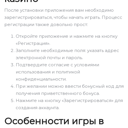
После установки приложения вам необходимо
зарегистрироваться, чтобы начать играть. Процесс
регистрации также довольно прост:
Откройте приложение и нажмите на кнопку
«Регистрация».
Заполните необходимые поля: указать адрес
электронной почты и пароль.
Подтвердите согласие с условиями
использования и политикой
конфиденциальности.
При желании можно ввести бонусный код для
получения приветственного бонуса.
Нажмите на кнопку «Зарегистрироваться» для
создания аккаунта.
Особенности игры в