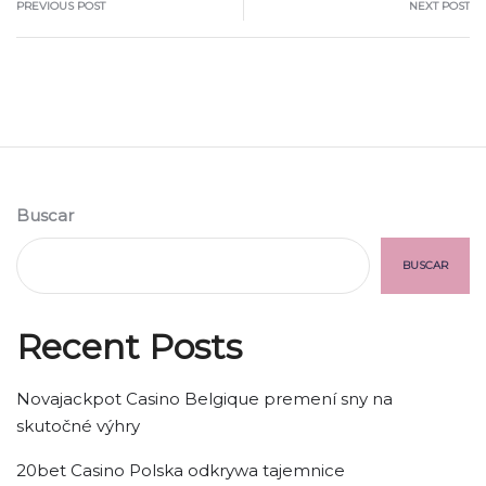
PREVIOUS POST
NEXT POST
Buscar
BUSCAR
Recent Posts
Novajackpot Casino Belgique premení sny na
skutočné výhry
20bet Casino Polska odkrywa tajemnice