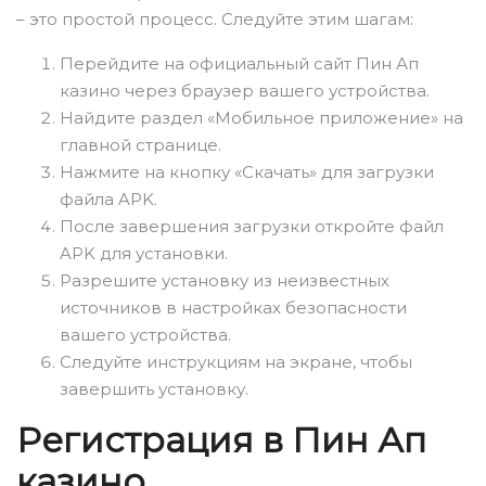
– это простой процесс. Следуйте этим шагам:
Перейдите на официальный сайт Пин Ап
казино через браузер вашего устройства.
Найдите раздел «Мобильное приложение» на
главной странице.
Нажмите на кнопку «Скачать» для загрузки
файла APK.
После завершения загрузки откройте файл
APK для установки.
Разрешите установку из неизвестных
источников в настройках безопасности
вашего устройства.
Следуйте инструкциям на экране, чтобы
завершить установку.
Регистрация в Пин Ап
казино