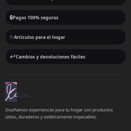
🔒
Pagos 100% seguros
✨
Artículos para el hogar
↩️
Cambios y devoluciones fáciles
Diseñamos experiencias para tu hogar con productos
útiles, duraderos y estéticamente impecables.