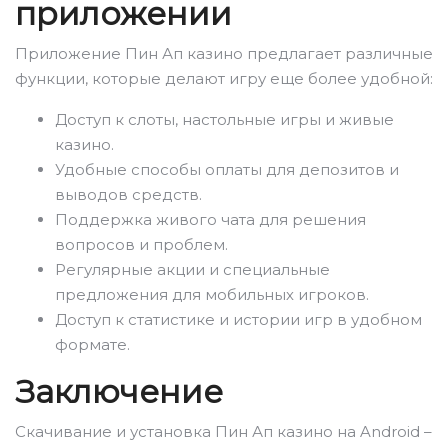
приложении
Приложение Пин Ап казино предлагает различные
функции, которые делают игру еще более удобной:
Доступ к слоты, настольные игры и живые
казино.
Удобные способы оплаты для депозитов и
выводов средств.
Поддержка живого чата для решения
вопросов и проблем.
Регулярные акции и специальные
предложения для мобильных игроков.
Доступ к статистике и истории игр в удобном
формате.
Заключение
Скачивание и установка Пин Ап казино на Android –