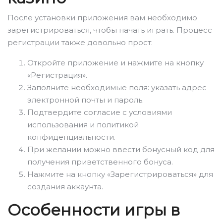
После установки приложения вам необходимо
зарегистрироваться, чтобы начать играть. Процесс
регистрации также довольно прост:
Откройте приложение и нажмите на кнопку
«Регистрация».
Заполните необходимые поля: указать адрес
электронной почты и пароль.
Подтвердите согласие с условиями
использования и политикой
конфиденциальности.
При желании можно ввести бонусный код для
получения приветственного бонуса.
Нажмите на кнопку «Зарегистрироваться» для
создания аккаунта.
Особенности игры в