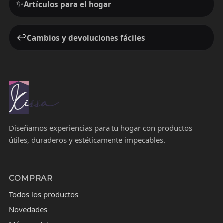
✨
Artículos para el hogar
↩️
Cambios y devoluciones fáciles
Diseñamos experiencias para tu hogar con productos
útiles, duraderos y estéticamente impecables.
COMPRAR
Todos los productos
Novedades