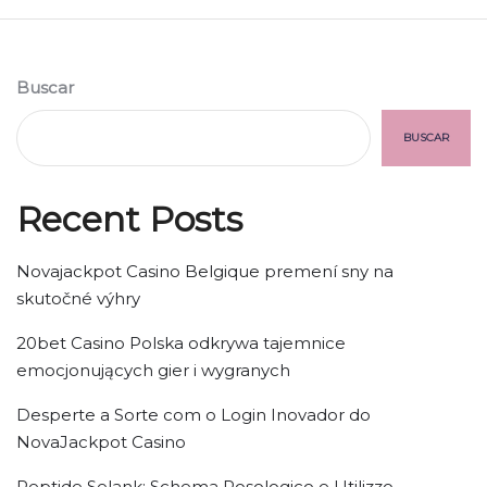
Buscar
BUSCAR
Recent Posts
Novajackpot Casino Belgique premení sny na
skutočné výhry
20bet Casino Polska odkrywa tajemnice
emocjonujących gier i wygranych
Desperte a Sorte com o Login Inovador do
NovaJackpot Casino
Peptide Selank: Schema Posologico e Utilizzo