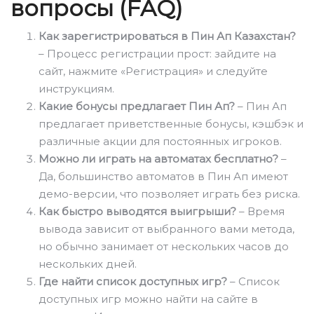
вопросы (FAQ)
Как зарегистрироваться в Пин Ап Казахстан?
– Процесс регистрации прост: зайдите на
сайт, нажмите «Регистрация» и следуйте
инструкциям.
Какие бонусы предлагает Пин Ап?
– Пин Ап
предлагает приветственные бонусы, кэшбэк и
различные акции для постоянных игроков.
Можно ли играть на автоматах бесплатно?
–
Да, большинство автоматов в Пин Ап имеют
демо-версии, что позволяет играть без риска.
Как быстро выводятся выигрыши?
– Время
вывода зависит от выбранного вами метода,
но обычно занимает от нескольких часов до
нескольких дней.
Где найти список доступных игр?
– Список
доступных игр можно найти на сайте в