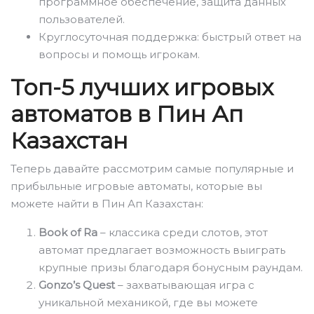
программное обеспечение, защита данных
пользователей.
Круглосуточная поддержка: быстрый ответ на
вопросы и помощь игрокам.
Топ-5 лучших игровых
автоматов в Пин Ап
Казахстан
Теперь давайте рассмотрим самые популярные и
прибыльные игровые автоматы, которые вы
можете найти в Пин Ап Казахстан:
Book of Ra
– классика среди слотов, этот
автомат предлагает возможность выиграть
крупные призы благодаря бонусным раундам.
Gonzo’s Quest
– захватывающая игра с
уникальной механикой, где вы можете