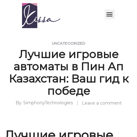
UNCATEGORIZED
Лучшие игровые
автоматы в Пин Ап
Казахстан: Ваш гид к
победе
By
SimphonyTechnologies
Leave a comment
Лучшие игровые