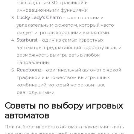
наслаждаться 3D-графикой и
инновационными функциями.
Lucky Lady’s Charm
– слот с легким и
увлекательным сюжетом, который часто
радует игроков хорошими выплатами.
Starburst
– один из самых известных
автоматов, предлагающий простоту игры и
возможность выигрывать в любом
направлении.
Reactoonz
– оригинальный автомат с яркой
графикой и множеством выигрышных
комбинаций, который не оставит вас
равнодушными.
Советы по выбору игровых
автоматов
При выборе игрового автомата важно учитывать