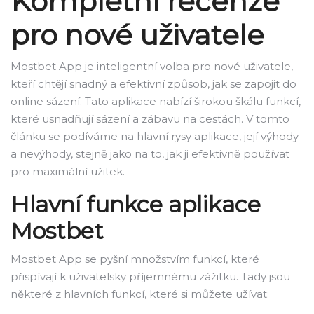
Kompletní recenze
pro nové uživatele
Mostbet App je inteligentní volba pro nové uživatele,
kteří chtějí snadný a efektivní způsob, jak se zapojit do
online sázení. Tato aplikace nabízí širokou škálu funkcí,
které usnadňují sázení a zábavu na cestách. V tomto
článku se podíváme na hlavní rysy aplikace, její výhody
a nevýhody, stejně jako na to, jak ji efektivně používat
pro maximální užitek.
Hlavní funkce aplikace
Mostbet
Mostbet App se pyšní množstvím funkcí, které
přispívají k uživatelsky příjemnému zážitku. Tady jsou
některé z hlavních funkcí, které si můžete užívat: