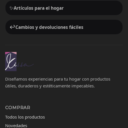
✨
Artículos para el hogar
↩️
Cambios y devoluciones fáciles
Diseñamos experiencias para tu hogar con productos
útiles, duraderos y estéticamente impecables.
COMPRAR
Todos los productos
Novedades