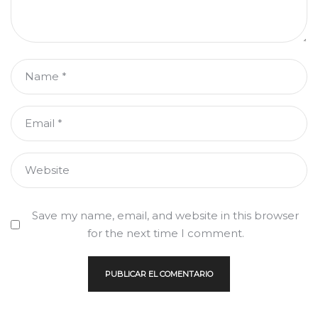
Name
*
Email
*
Website
Save my name, email, and website in this browser
for the next time I comment.