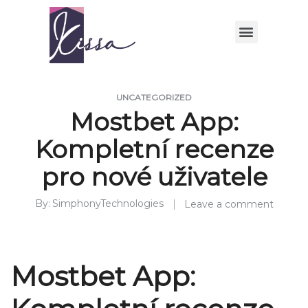
UNCATEGORIZED
Mostbet App:
Kompletní recenze
pro nové uživatele
By
SimphonyTechnologies
Leave a comment
Mostbet App: