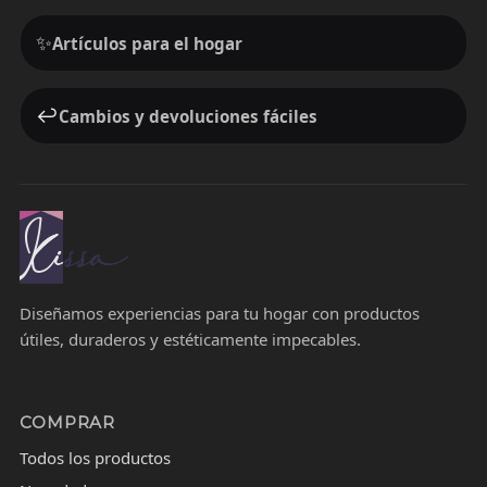
✨
Artículos para el hogar
↩️
Cambios y devoluciones fáciles
Diseñamos experiencias para tu hogar con productos
útiles, duraderos y estéticamente impecables.
COMPRAR
Todos los productos