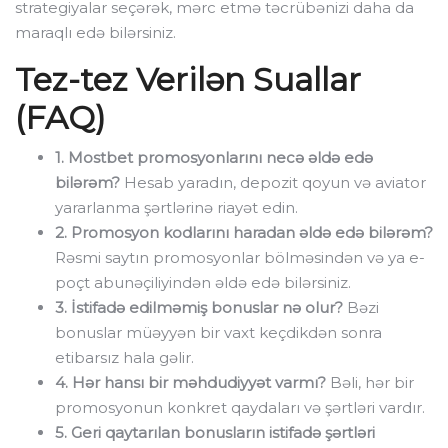
strategiyalar seçərək, mərc etmə təcrübənizi daha da
maraqlı edə bilərsiniz.
Tez-tez Verilən Suallar
(FAQ)
1. Mostbet promosyonlarını necə əldə edə
bilərəm?
Hesab yaradın, depozit qoyun və aviator
yararlanma şərtlərinə riayət edin.
2. Promosyon kodlarını haradan əldə edə bilərəm?
Rəsmi saytın promosyonlar bölməsindən və ya e-
poçt abunəçiliyindən əldə edə bilərsiniz.
3. İstifadə edilməmiş bonuslar nə olur?
Bəzi
bonuslar müəyyən bir vaxt keçdikdən sonra
etibarsız hala gəlir.
4. Hər hansı bir məhdudiyyət varmı?
Bəli, hər bir
promosyonun konkret qaydaları və şərtləri vardır.
5. Geri qaytarılan bonusların istifadə şərtləri