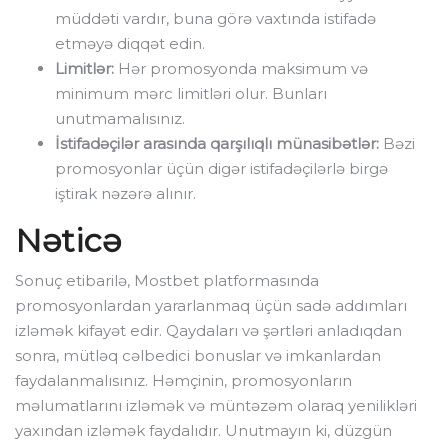
müddəti vardır, buna görə vaxtında istifadə
etməyə diqqət edin.
Limitlər:
Hər promosyonda maksimum və
minimum mərc limitləri olur. Bunları
unutmamalısınız.
İstifadəçilər arasında qarşılıqlı münasibətlər:
Bəzi
promosyonlar üçün digər istifadəçilərlə birgə
iştirak nəzərə alınır.
Nəticə
Sonuç etibarilə, Mostbet platformasında
promosyonlardan yararlanmaq üçün sadə addımları
izləmək kifayət edir. Qaydaları və şərtləri anladıqdan
sonra, mütləq cəlbedici bonuslar və imkanlardan
faydalanmalısınız. Həmçinin, promosyonların
məlumatlarını izləmək və müntəzəm olaraq yenilikləri
yaxından izləmək faydalıdır. Unutmayın ki, düzgün