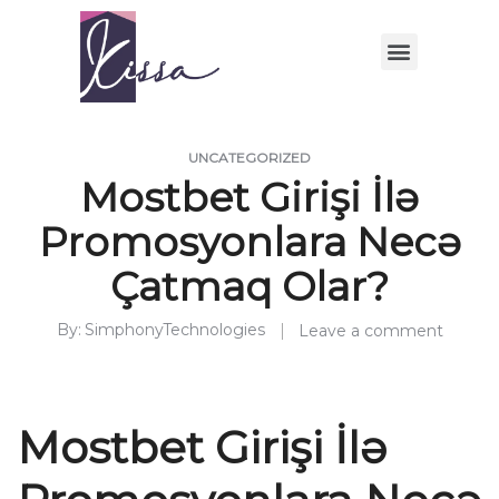
UNCATEGORIZED
Mostbet Girişi İlə
Promosyonlara Necə
Çatmaq Olar?
By
SimphonyTechnologies
Leave a comment
Mostbet Girişi İlə