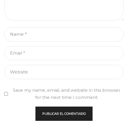
Name
*
Email
*
Website
Save my name, email, and website in this browser
for the next time I comment.