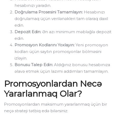
hesabınızı yaradın.
Doğrulama Prosesini Tamamlayın:
Hesabınızı
doğrulamaq üçün verilənəkleri tam olaraq daxil
edin.
Depozit Edin:
Ən azı minimum məbləğlə depozit
edin.
Promosyon Kodlarını Yoxlayın:
Yeni promosyon
kodları üçün saytın promosyonlar bölməsini
izləyin.
Bonusu Talep Edin:
Aldığınız bonusu hesabınıza
əlavə etmək üçün lazımi addımları tamamlayın.
Promosyonlardan Necə
Yararlanmaq Olar?
Promosyonlardan maksimum yararlanmaq üçün bir
neçə strateji tətbiq edə bilərsiniz: