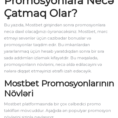
Promosyonlara Necə
Çatmaq Olar?
Bu yazıda, Mostbet girişindən sonra promosyonlara
necə daxil olacağınızı öyrənəcəksiniz. Mostbet, mərc
etməyi sevənlər üçün cazibədar bonuslar və
promosyonlar təqdim edir. Bu imkanlardan
yararlanmaq üçün hesab yaratdıqdan sonra bir sıra
sadə addımları izləmək kifayətdir. Bu məqalədə,
promosyonların növlərini, necə əldə ediləcəyini və
nələrə diqqət etməyinizi ətraflı izah edəcəyik.
Mostbet Promosyonlarının
Növləri
Mostbet platformasında bir çox cəlbedici promo
təklifləri mövcuddur. Aşağıda ən populyar promosyon
növlərini sizinlə paylaşırıq: