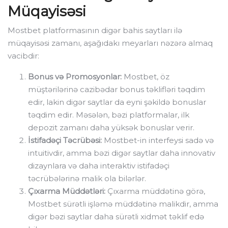
Müqayisəsi
Mostbet platformasının digər bahis saytları ilə
müqayisəsi zamanı, aşağıdakı meyarları nəzərə almaq
vacibdir:
Bonus və Promosyonlar:
Mostbet, öz
müştərilərinə cazibədar bonus təklifləri təqdim
edir, lakin digər saytlar da eyni şəkildə bonuslar
təqdim edir. Məsələn, bəzi platformalar, ilk
depozit zamanı daha yüksək bonuslar verir.
İstifadəçi Təcrübəsi:
Mostbet-in interfeysi sadə və
intuitivdir, amma bəzi digər saytlar daha innovativ
dizaynlara və daha interaktiv istifadəçi
təcrübələrinə malik ola bilərlər.
Çıxarma Müddətləri:
Çıxarma müddətinə görə,
Mostbet sürətli işləmə müddətinə malikdir, amma
digər bəzi saytlar daha sürətli xidmət təklif edə