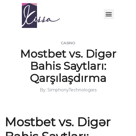
CASINO
Mostbet vs. Digər
Bahis Saytları:
Qarşılaşdırma
By
SimphonyTechnologies
Mostbet vs. Digər