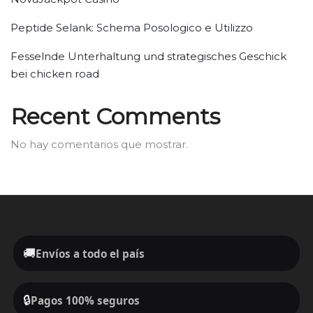
Peptide Selank: Schema Posologico e Utilizzo
Fesselnde Unterhaltung und strategisches Geschick
bei chicken road
Recent Comments
No hay comentarios que mostrar.
🚚
Envíos a todo el país
🔒
Pagos 100% seguros