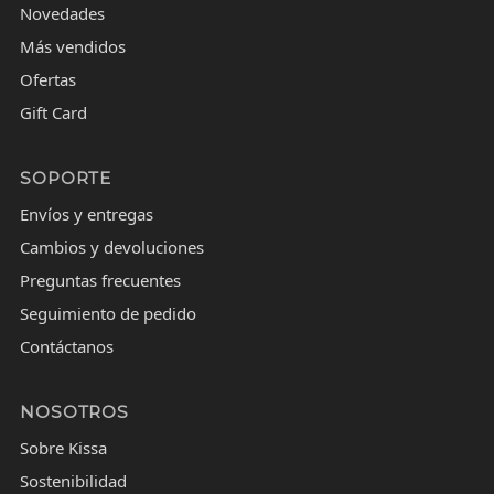
Novedades
Más vendidos
Ofertas
Gift Card
SOPORTE
Envíos y entregas
Cambios y devoluciones
Preguntas frecuentes
Seguimiento de pedido
Contáctanos
NOSOTROS
Sobre Kissa
Sostenibilidad