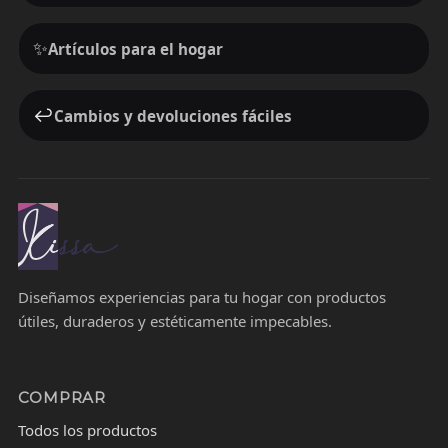
✨
Artículos para el hogar
↩️
Cambios y devoluciones fáciles
Diseñamos experiencias para tu hogar con productos
útiles, duraderos y estéticamente impecables.
COMPRAR
Todos los productos