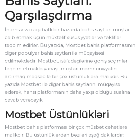
Bahis Saytları:
Qarşılaşdırma
İntensiv və rəqabətli bir bazarda bahis saytları müştəri
cəlb etmək üçün müxtəlif xüsusiyyətlər və təkliflər
təqdim edirlər. Bu yazıda, Mostbet bahis platformasının
digər populyar bahis saytları ilə müqayisəsi
edilməkdədir. Mostbet, istifadəçilərinə geniş seçimlər
təqdim etməklə yanaşı, müştəri məmnuniyyətini
artırmaq məqsədilə bir çox üstünlüklərə malikdir. Bu
yazıda Mostbet ilə digər bahis saytlarını müqayisə
edərək, hansı platformanın daha yaxşı olduğu sualına
cavab verəcəyik.
Mostbet Üstünlükləri
Mostbet bahis platforması bir çox müsbət cəhətlərə
malikdir. Bu üstünlüklərdən bəziləri aşağıdakılardır: