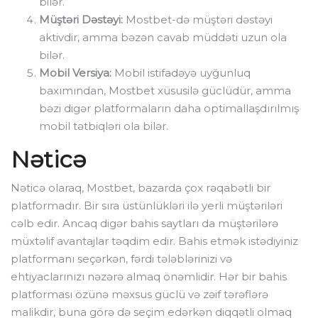
bilər.
Müştəri Dəstəyi:
Mostbet-də müştəri dəstəyi
aktivdir, amma bəzən cavab müddəti uzun ola
bilər.
Mobil Versiya:
Mobil istifadəyə uyğunluq
baxımından, Mostbet xüsusilə güclüdür, amma
bəzi digər platformaların daha optimallaşdırılmış
mobil tətbiqləri ola bilər.
Nəticə
Nəticə olaraq, Mostbet, bazarda çox rəqabətli bir
platformadır. Bir sıra üstünlükləri ilə yerli müştəriləri
cəlb edir. Ancaq digər bahis saytları da müştərilərə
müxtəlif avantajlar təqdim edir. Bahis etmək istədiyiniz
platformanı seçərkən, fərdi tələblərinizi və
ehtiyaclarınızı nəzərə almaq önəmlidir. Hər bir bahis
platforması özünə məxsus güclü və zəif tərəflərə
malikdir, buna görə də seçim edərkən diqqətli olmaq