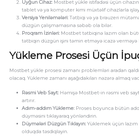
Uyğun Cihaz:
Mostbet yükle istifadəsi üçün cihazın
tablet və ya komputer kimi müxtəlif cihazlarla işləy
Versiya Yeniləmələri:
Tətbiqi və ya brauzeri mütəma
düzgün çalışmamasına səbəb ola bilər.
Proqram İzinləri:
Mostbet tətbiqinə lazım olan bütün
tətbiqin düzgün işini təmin etməyə icazə verməyə b
Yükleme Prosesi Üçün İpuç
Mostbet yükle prosesi zamanı problemləri aradan qald
olacaq. Yükleme zamanı aşağıdakıları nəzərə almaq vaci
Rəsmi Veb Sayt:
Həmişə Mostbet-in rəsmi veb saytı
artırır.
Adım-addım Yükleme:
Proses boyunca bütün addıml
düyməsini tıklayaraq yönləndirin.
Düymələri Düzgün Tıklayın:
Yüklemek üçün lazım o
olduqda təsdiqləyin.