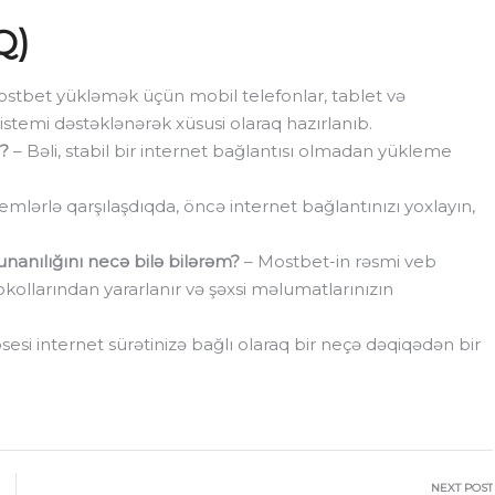
Q)
stbet yükləmək üçün mobil telefonlar, tablet və
stemi dəstəklənərək xüsusi olaraq hazırlanıb.
i?
– Bəli, stabil bir internet bağlantısı olmadan yükleme
mlərlə qarşılaşdıqda, öncə internet bağlantınızı yoxlayın,
anılığını necə bilə bilərəm?
– Mostbet-in rəsmi veb
okollarından yararlanır və şəxsi məlumatlarınızın
esi internet sürətinizə bağlı olaraq bir neçə dəqiqədən bir
NEXT POST