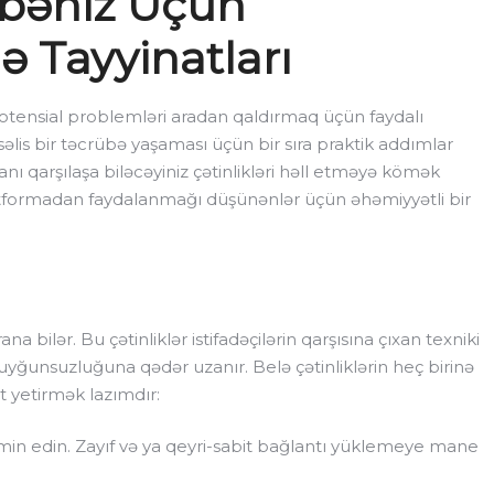
übəniz Üçün
ə Tayyinatları
tensial problemləri aradan qaldırmaq üçün faydalı
 səlis bir təcrübə yaşaması üçün bir sıra praktik addımlar
 qarşılaşa biləcəyiniz çətinlikləri həll etməyə kömək
 platformadan faydalanmağı düşünənlər üçün əhəmiyyətli bir
 bilər. Bu çətinliklər istifadəçilərin qarşısına çıxan texniki
uyğunsuzluğuna qədər uzanır. Belə çətinliklərin heç birinə
 yetirmək lazımdır:
əmin edin. Zayıf və ya qeyri-sabit bağlantı yüklemeye mane