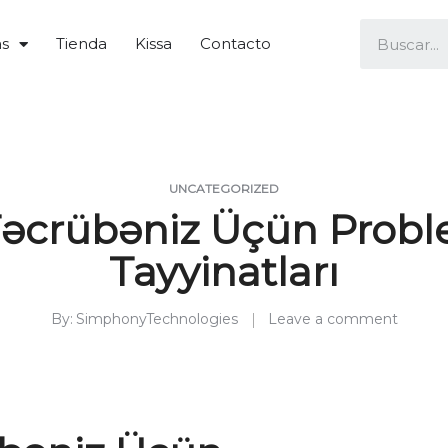
as
Tienda
Kissa
Contacto
UNCATEGORIZED
əcrübəniz Üçün Probl
Tayyinatları
By
SimphonyTechnologies
Leave a comment