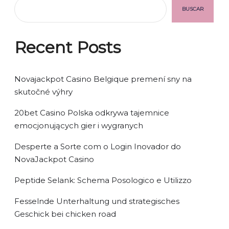
BUSCAR
Recent Posts
Novajackpot Casino Belgique premení sny na
skutočné výhry
20bet Casino Polska odkrywa tajemnice
emocjonujących gier i wygranych
Desperte a Sorte com o Login Inovador do
NovaJackpot Casino
Peptide Selank: Schema Posologico e Utilizzo
Fesselnde Unterhaltung und strategisches
Geschick bei chicken road