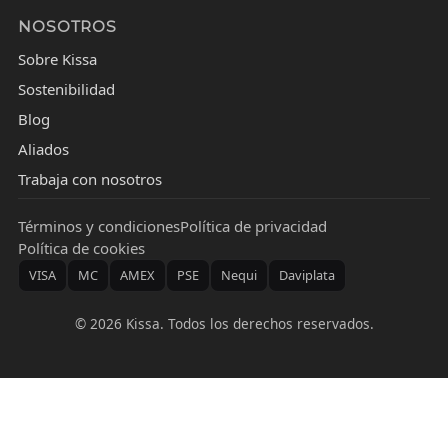
NOSOTROS
Sobre Kissa
Sostenibilidad
Blog
Aliados
Trabaja con nosotros
Términos y condiciones
Política de privacidad
Política de cookies
VISA
MC
AMEX
PSE
Nequi
Daviplata
©
2026
Kissa. Todos los derechos reservados.