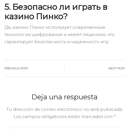
5. Безопасно ли играть в
казино Пинко?
Да, казино Пинко использует современные
технологии шифрования и имеет лицензии, что
гарантирует безопасность и надежность игр.
PREVIOUS POST
NEXT POST
Deja una respuesta
Tu dirección de correo electrónico no será publicada.
Los campos obligatorios están marcados con
*