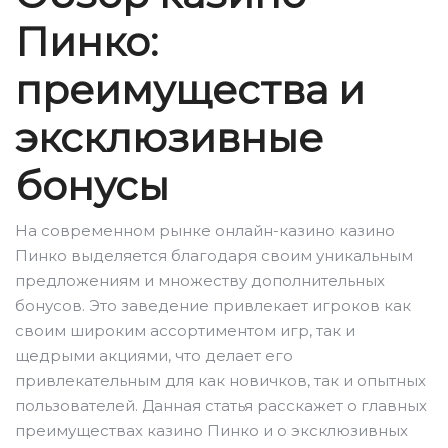
Пинко:
преимущества и
эксклюзивные
бонусы
На современном рынке онлайн-казино казино
Пинко выделяется благодаря своим уникальным
предложениям и множеству дополнительных
бонусов. Это заведение привлекает игроков как
своим широким ассортиментом игр, так и
щедрыми акциями, что делает его
привлекательным для как новичков, так и опытных
пользователей. Данная статья расскажет о главных
преимуществах казино Пинко и о эксклюзивных