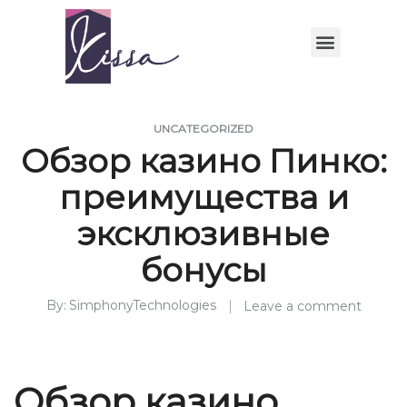
UNCATEGORIZED
Обзор казино Пинко:
преимущества и
эксклюзивные
бонусы
By
SimphonyTechnologies
Leave a comment
Обзор казино