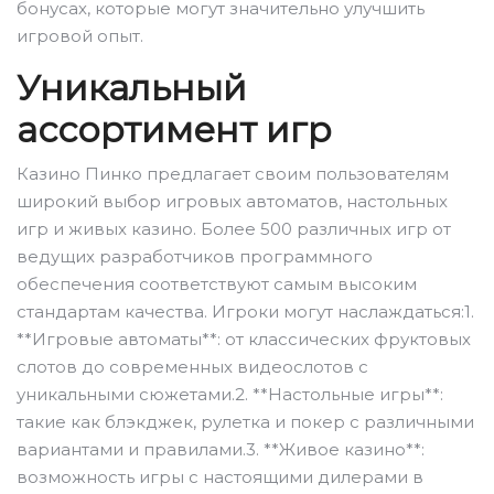
бонусах, которые могут значительно улучшить
игровой опыт.
Уникальный
ассортимент игр
Казино Пинко предлагает своим пользователям
широкий выбор игровых автоматов, настольных
игр и живых казино. Более 500 различных игр от
ведущих разработчиков программного
обеспечения соответствуют самым высоким
стандартам качества. Игроки могут наслаждаться:1.
**Игровые автоматы**: от классических фруктовых
слотов до современных видеослотов с
уникальными сюжетами.2. **Настольные игры**:
такие как блэкджек, рулетка и покер с различными
вариантами и правилами.3. **Живое казино**:
возможность игры с настоящими дилерами в