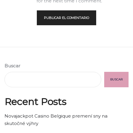
for the next time I comment.
Buscar
BUSCAR
Recent Posts
Novajackpot Casino Belgique premení sny na
skutočné výhry