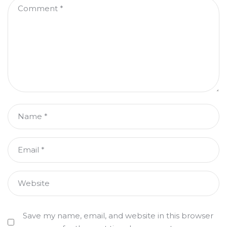
Comment
*
Name
*
Email
*
Website
Save my name, email, and website in this browser