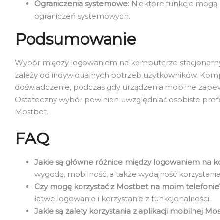
Ograniczenia systemowe:
Niektóre funkcje mogą 
ograniczeń systemowych.
Podsumowanie
Wybór między logowaniem na komputerze stacjonarny
zależy od indywidualnych potrzeb użytkowników. Komp
doświadczenie, podczas gdy urządzenia mobilne zapewni
Ostateczny wybór powinien uwzględniać osobiste preferen
Mostbet.
FAQ
Jakie są główne różnice między logowaniem na 
wygodę, mobilność, a także wydajność korzystania
Czy mogę korzystać z Mostbet na moim telefonie
łatwe logowanie i korzystanie z funkcjonalności.
Jakie są zalety korzystania z aplikacji mobilnej Mo