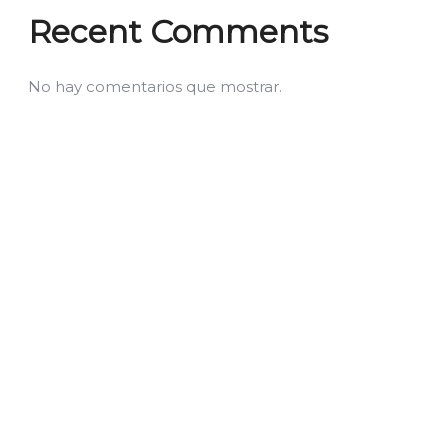
Recent Comments
No hay comentarios que mostrar.