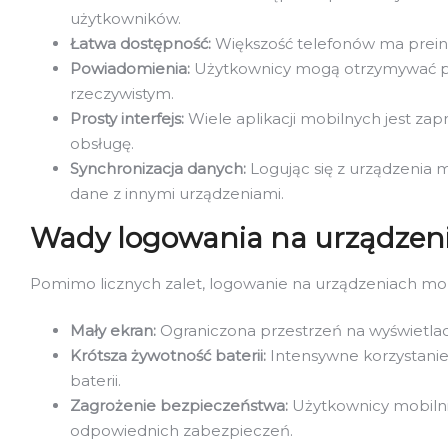
użytkowników.
Łatwa dostępność:
Większość telefonów ma preins
Powiadomienia:
Użytkownicy mogą otrzymywać po
rzeczywistym.
Prosty interfejs:
Wiele aplikacji mobilnych jest za
obsługę.
Synchronizacja danych:
Logując się z urządzenia
dane z innymi urządzeniami.
Wady logowania na urządzen
Pomimo licznych zalet, logowanie na urządzeniach mob
Mały ekran:
Ograniczona przestrzeń na wyświetlac
Krótsza żywotność baterii:
Intensywne korzystanie
baterii.
Zagrożenie bezpieczeństwa:
Użytkownicy mobilni s
odpowiednich zabezpieczeń.