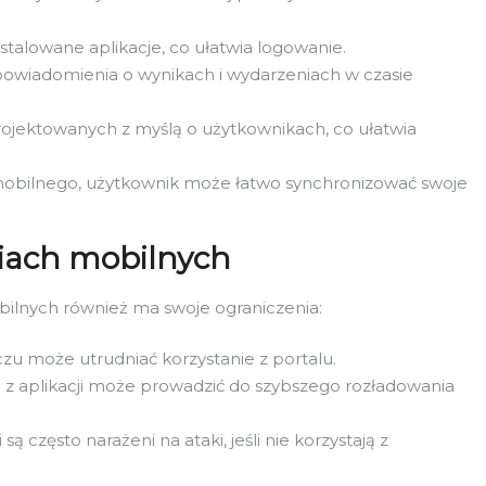
talowane aplikacje, co ułatwia logowanie.
wiadomienia o wynikach i wydarzeniach w czasie
projektowanych z myślą o użytkownikach, co ułatwia
 mobilnego, użytkownik może łatwo synchronizować swoje
iach mobilnych
ilnych również ma swoje ograniczenia:
zu może utrudniać korzystanie z portalu.
 z aplikacji może prowadzić do szybszego rozładowania
ą często narażeni na ataki, jeśli nie korzystają z