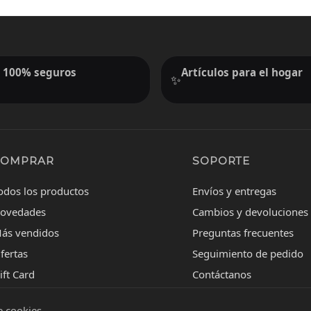
 100% seguros
Artículos para el hogar
✨
COMPRAR
SOPORTE
odos los productos
Envíos y entregas
ovedades
Cambios y devoluciones
ás vendidos
Preguntas frecuentes
fertas
Seguimiento de pedido
ift Card
Contáctanos
e cookies