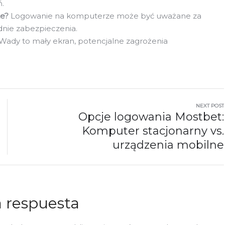
.
ze?
Logowanie na komputerze może być uważane za
dnie zabezpieczenia.
Wady to mały ekran, potencjalne zagrożenia
NEXT POST
Opcje logowania Mostbet:
Komputer stacjonarny vs.
urządzenia mobilne
 respuesta