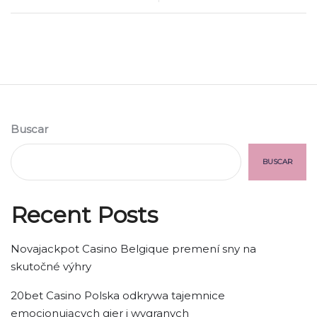
Buscar
BUSCAR
Recent Posts
Novajackpot Casino Belgique premení sny na
skutočné výhry
20bet Casino Polska odkrywa tajemnice
emocjonujących gier i wygranych