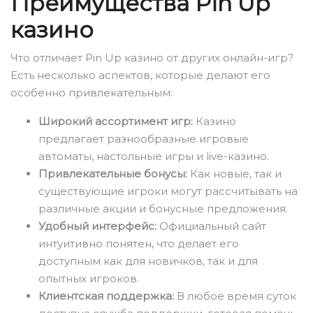
Преимущества Pin Up
казино
Что отличает Pin Up казино от других онлайн-игр?
Есть несколько аспектов, которые делают его
особенно привлекательным:
Широкий ассортимент игр:
Казино
предлагает разнообразные игровые
автоматы, настольные игры и live-казино.
Привлекательные бонусы:
Как новые, так и
существующие игроки могут рассчитывать на
различные акции и бонусные предложения.
Удобный интерфейс:
Официальный сайт
интуитивно понятен, что делает его
доступным как для новичков, так и для
опытных игроков.
Клиентская поддержка:
В любое время суток