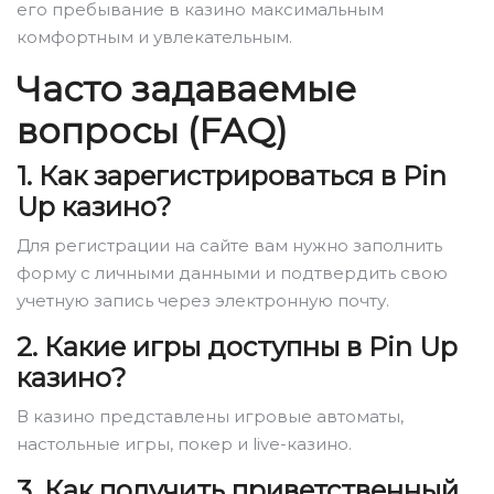
его пребывание в казино максимальным
комфортным и увлекательным.
Часто задаваемые
вопросы (FAQ)
1. Как зарегистрироваться в Pin
Up казино?
Для регистрации на сайте вам нужно заполнить
форму с личными данными и подтвердить свою
учетную запись через электронную почту.
2. Какие игры доступны в Pin Up
казино?
В казино представлены игровые автоматы,
настольные игры, покер и live-казино.
3. Как получить приветственный