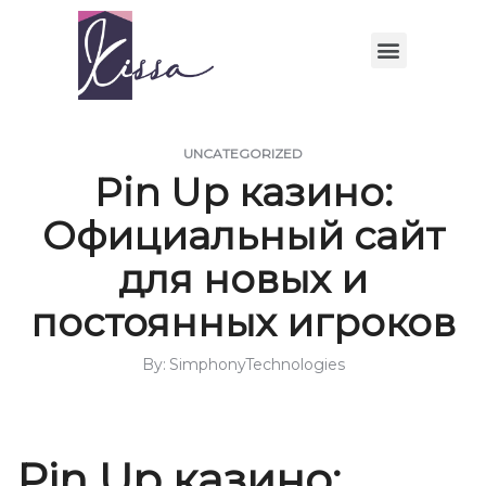
UNCATEGORIZED
Pin Up казино:
Официальный сайт
для новых и
постоянных игроков
By
SimphonyTechnologies
Pin Up казино: