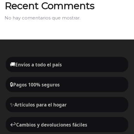
Recent Comments
No hay comentarios que mostrar.
🚚
Envíos a todo el país
🔒
Pagos 100% seguros
✨
Artículos para el hogar
↩️
Cambios y devoluciones fáciles