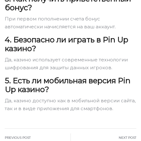
бонус?
При первом пополнении счета бонус
автоматически начисляется на ваш аккаунт.
4. Безопасно ли играть в Pin Up
казино?
Да, казино использует современные технологии
шифрования для защиты данных игроков.
5. Есть ли мобильная версия Pin
Up казино?
Да, казино доступно как в мобильной версии сайта,
так и в виде приложения для смартфонов.
PREVIOUS POST
NEXT POST