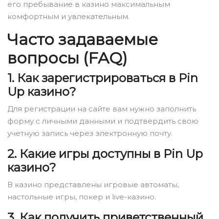
его пребывание в казино максимальным
комфортным и увлекательным.
Часто задаваемые
вопросы (FAQ)
1. Как зарегистрироваться в Pin
Up казино?
Для регистрации на сайте вам нужно заполнить
форму с личными данными и подтвердить свою
учетную запись через электронную почту.
2. Какие игры доступны в Pin Up
казино?
В казино представлены игровые автоматы,
настольные игры, покер и live-казино.
3. Как получить приветственный