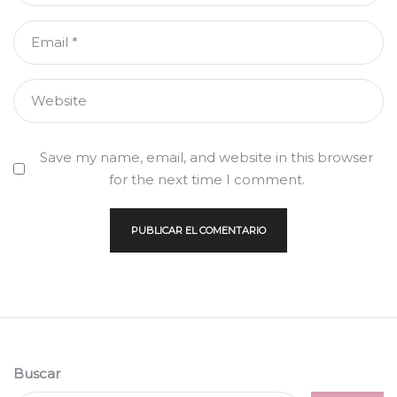
Email
*
Website
Save my name, email, and website in this browser
for the next time I comment.
Buscar