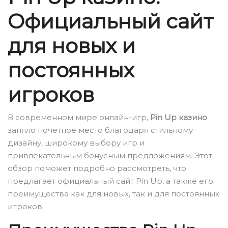
Официальный сайт
для новых и
постоянных
игроков
В современном мире онлайн-игр,
Pin Up казино
заняло почетное место благодаря стильному
дизайну, широкому выбору игр и
привлекательным бонусным предложениям. Этот
обзор поможет подробно рассмотреть, что
предлагает официальный сайт Pin Up, а также его
преимущества как для новых, так и для постоянных
игроков.