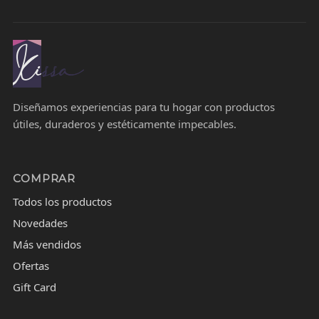
Diseñamos experiencias para tu hogar con productos
útiles, duraderos y estéticamente impecables.
COMPRAR
Todos los productos
Novedades
Más vendidos
Ofertas
Gift Card