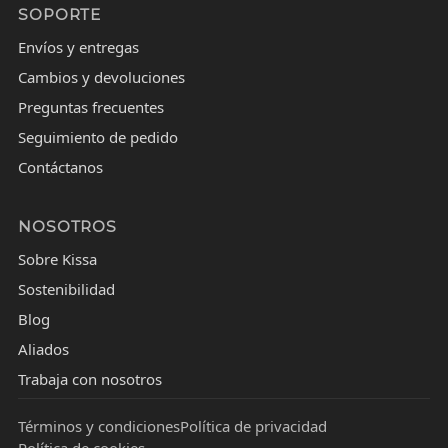
SOPORTE
Envíos y entregas
Cambios y devoluciones
Preguntas frecuentes
Seguimiento de pedido
Contáctanos
NOSOTROS
Sobre Kissa
Sostenibilidad
Blog
Aliados
Trabaja con nosotros
Términos y condiciones
Política de privacidad
Política de cookies