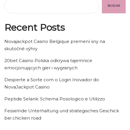
BUSCAR
Recent Posts
Novajackpot Casino Belgique premení sny na
skutočné výhry
20bet Casino Polska odkrywa tajemnice
emocjonujących gier i wygranych
Desperte a Sorte com o Login Inovador do
NovaJackpot Casino
Peptide Selank: Schema Posologico e Utilizzo
Fesselnde Unterhaltung und strategisches Geschick
bei chicken road