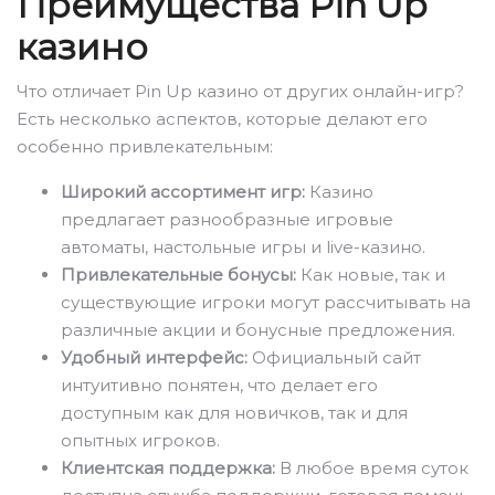
Преимущества Pin Up
казино
Что отличает Pin Up казино от других онлайн-игр?
Есть несколько аспектов, которые делают его
особенно привлекательным:
Широкий ассортимент игр:
Казино
предлагает разнообразные игровые
автоматы, настольные игры и live-казино.
Привлекательные бонусы:
Как новые, так и
существующие игроки могут рассчитывать на
различные акции и бонусные предложения.
Удобный интерфейс:
Официальный сайт
интуитивно понятен, что делает его
доступным как для новичков, так и для
опытных игроков.
Клиентская поддержка:
В любое время суток