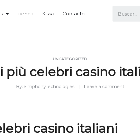
as
Tienda
Kissa
Contacto
UNCATEGORIZED
 più celebri casino it
By
SimphonyTechnologies
Leave a comment
ebri casino italiani