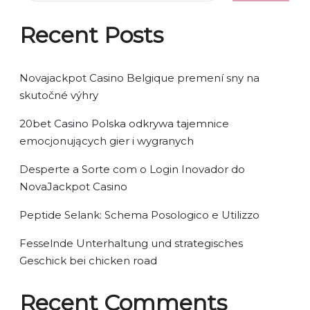
Recent Posts
Novajackpot Casino Belgique premení sny na
skutočné výhry
20bet Casino Polska odkrywa tajemnice
emocjonujących gier i wygranych
Desperte a Sorte com o Login Inovador do
NovaJackpot Casino
Peptide Selank: Schema Posologico e Utilizzo
Fesselnde Unterhaltung und strategisches
Geschick bei chicken road
Recent Comments