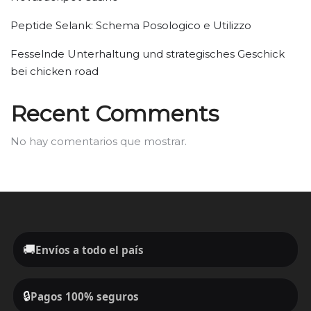
Peptide Selank: Schema Posologico e Utilizzo
Fesselnde Unterhaltung und strategisches Geschick
bei chicken road
Recent Comments
No hay comentarios que mostrar.
🚚
Envíos a todo el país
🔒
Pagos 100% seguros