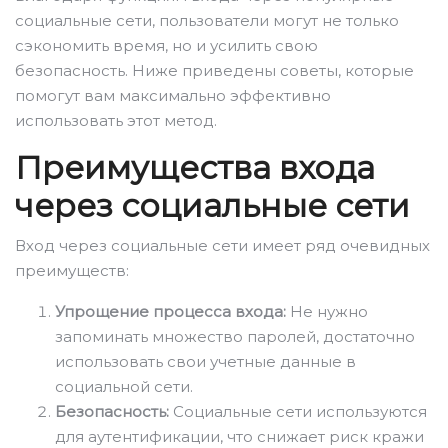
социальные сети, пользователи могут не только
сэкономить время, но и усилить свою
безопасность. Ниже приведены советы, которые
помогут вам максимально эффективно
использовать этот метод.
Преимущества входа
через социальные сети
Вход через социальные сети имеет ряд очевидных
преимуществ:
Упрощение процесса входа:
Не нужно
запоминать множество паролей, достаточно
использовать свои учетные данные в
социальной сети.
Безопасность:
Социальные сети используются
для аутентификации, что снижает риск кражи