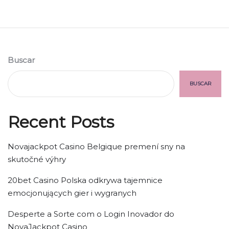
Buscar
BUSCAR
Recent Posts
Novajackpot Casino Belgique premení sny na
skutočné výhry
20bet Casino Polska odkrywa tajemnice
emocjonujących gier i wygranych
Desperte a Sorte com o Login Inovador do
NovaJackpot Casino