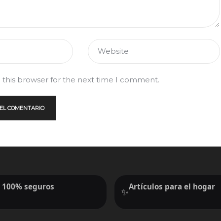
Website
 this browser for the next time I comment.
 100% seguros
Artículos para el hogar
✨