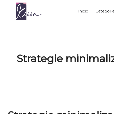
Inicio
Categorí
Strategie minimali