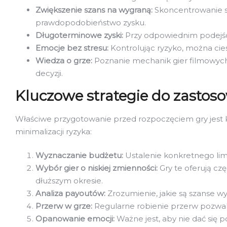
Zwiększenie szans na wygraną:
Skoncentrowanie si
prawdopodobieństwo zysku.
Długoterminowe zyski:
Przy odpowiednim podejści
Emocje bez stresu:
Kontrolując ryzyko, można cieszy
Wiedza o grze:
Poznanie mechanik gier filmowyc
decyzji.
Kluczowe strategie do zastos
Właściwe przygotowanie przed rozpoczęciem gry jest k
minimalizacji ryzyka:
Wyznaczanie budżetu:
Ustalenie konkretnego limi
Wybór gier o niskiej zmienności:
Gry te oferują czę
dłuższym okresie.
Analiza payoutów:
Zrozumienie, jakie są szanse wyg
Przerw w grze:
Regularne robienie przerw pozwala 
Opanowanie emocji:
Ważne jest, aby nie dać się