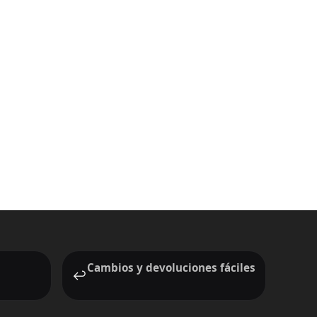
Cambios y devoluciones fáciles
↩️