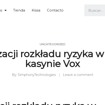
as
Tienda
Kissa
Contacto
UNCATEGORIZED
zacji rozkładu ryzyka 
kasynie Vox
By
SimphonyTechnologies
Leave a comment