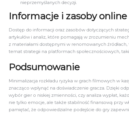
nieprzemyślanych decyzji.
Informacje i zasoby online
Dostęp do informacji oraz zasobów dotyczących strategi
artykułów i analiz, które pomagają w zrozumieniu mecha
z materiałami dostępnymi w renomowanych źródłach, t
temat strategii na platformach społecznościowych, tak
Podsumowanie
Minimalizacja rozkładu ryzyka w grach filmowych w k
znacząco wpłynąć na doświadczenie gracza. Dzięki od
wybór gier o niskiej zmienności, czy analiza wypłat, k
nie tylko emocje, ale także stabilność finansową przy w
pamiętać, że odpowiedzialne podejście do gry zapewnia