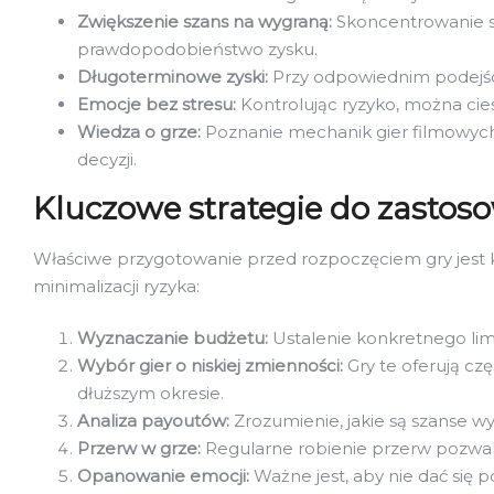
Zwiększenie szans na wygraną:
Skoncentrowanie si
prawdopodobieństwo zysku.
Długoterminowe zyski:
Przy odpowiednim podejści
Emocje bez stresu:
Kontrolując ryzyko, można cieszy
Wiedza o grze:
Poznanie mechanik gier filmowyc
decyzji.
Kluczowe strategie do zastos
Właściwe przygotowanie przed rozpoczęciem gry jest k
minimalizacji ryzyka:
Wyznaczanie budżetu:
Ustalenie konkretnego limi
Wybór gier o niskiej zmienności:
Gry te oferują czę
dłuższym okresie.
Analiza payoutów:
Zrozumienie, jakie są szanse wyg
Przerw w grze:
Regularne robienie przerw pozwala 
Opanowanie emocji:
Ważne jest, aby nie dać się