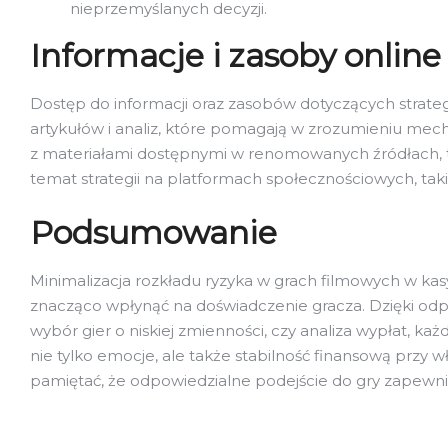
nieprzemyślanych decyzji.
Informacje i zasoby online
Dostęp do informacji oraz zasobów dotyczących strategi
artykułów i analiz, które pomagają w zrozumieniu mecha
z materiałami dostępnymi w renomowanych źródłach, t
temat strategii na platformach społecznościowych, tak
Podsumowanie
Minimalizacja rozkładu ryzyka w grach filmowych w k
znacząco wpłynąć na doświadczenie gracza. Dzięki od
wybór gier o niskiej zmienności, czy analiza wypłat, k
nie tylko emocje, ale także stabilność finansową przy w
pamiętać, że odpowiedzialne podejście do gry zapewnia