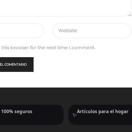
Website
 this browser for the next time I comment.
 100% seguros
Artículos para el hogar
✨