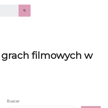
w grach filmowych w
Buscar