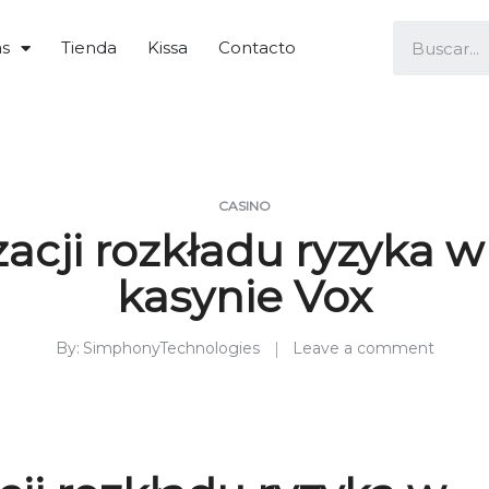
as
Tienda
Kissa
Contacto
CASINO
zacji rozkładu ryzyka 
kasynie Vox
By
SimphonyTechnologies
Leave a comment