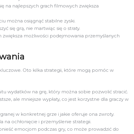
ę na najlepszych grach filmowych zwiększa
u można osiągnąć stabilne zyski.
ć się grą, nie martwiąc się o straty.
h zwiększa możliwości podejmowania przemyślanych
owania
luczowe. Oto kilka strategii, które mogą pomóc w
tu wydatków na grę, który można sobie pozwolić stracić.
stsze, ale mniejsze wypłaty, co jest korzystne dla graczy w
ranej w konkretnej grze i jakie oferuje ona zwroty.
na ochłonięcie i przemyślenie strategii.
 ponieść emocjom podczas gry, co może prowadzić do