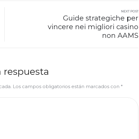
NEXT POST
Guide strategiche per
vincere nei migliori casino
non AAMS
 respuesta
cada.
Los campos obligatorios están marcados con
*