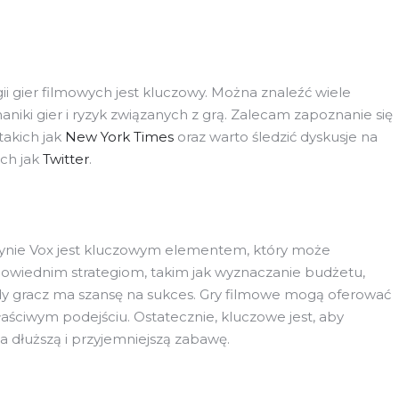
i gier filmowych jest kluczowy. Można znaleźć wiele
niki gier i ryzyk związanych z grą. Zalecam zapoznanie się
akich jak
New York Times
oraz warto śledzić dyskusje na
ich jak
Twitter
.
asynie Vox jest kluczowym elementem, który może
powiednim strategiom, takim jak wyznaczanie budżetu,
ażdy gracz ma szansę na sukces. Gry filmowe mogą oferować
łaściwym podejściu. Ostatecznie, kluczowe jest, aby
 dłuższą i przyjemniejszą zabawę.