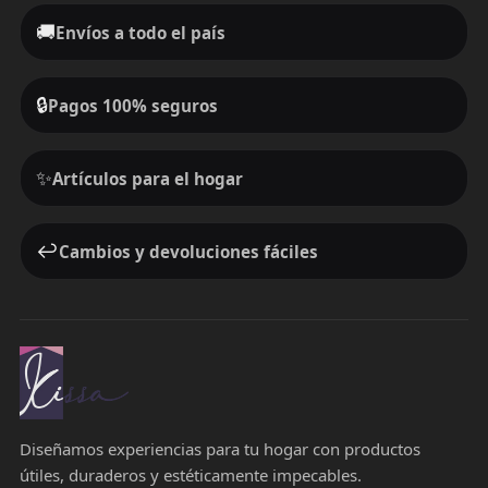
🚚
Envíos a todo el país
🔒
Pagos 100% seguros
✨
Artículos para el hogar
↩️
Cambios y devoluciones fáciles
Diseñamos experiencias para tu hogar con productos
útiles, duraderos y estéticamente impecables.