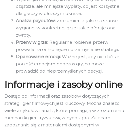
częstsze, ale mniejsze wypłaty, co jest korzystne
dla graczy w dłuższym okresie.
Analiza payoutów:
Zrozumienie, jakie są szanse
wygranej w konkretnej grze i jakie oferuje ona
zwroty.
Przerw w grze:
Regularne robienie przerw
pozwala na ochłonięcie i przemyślenie strategii.
Opanowanie emocji:
Ważne jest, aby nie dać się
ponieść emocjom podczas gry, co może
prowadzić do nieprzemyślanych decyzji.
Informacje i zasoby online
Dostęp do informacji oraz zasobów dotyczących
strategii gier filmowych jest kluczowy. Można znaleźć
wiele artykułów i analiz, które pomagają w zrozumieniu
mechaniki gier i ryzyk związanych z grą. Zalecam
zapoznanie się z materiałami dostępnymi w