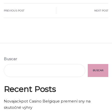
PREVIOUS POST
NEXT POST
Buscar
BUSCAR
Recent Posts
Novajackpot Casino Belgique premení sny na
skutočné výhry