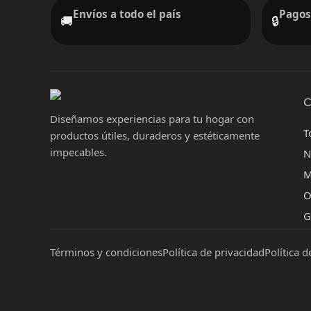
Envíos a todo el país
Pagos
🚚
🔒
Diseñamos experiencias para tu hogar con
T
productos útiles, duraderos y estéticamente
impecables.
N
M
O
G
Términos y condiciones
Política de privacidad
Política d