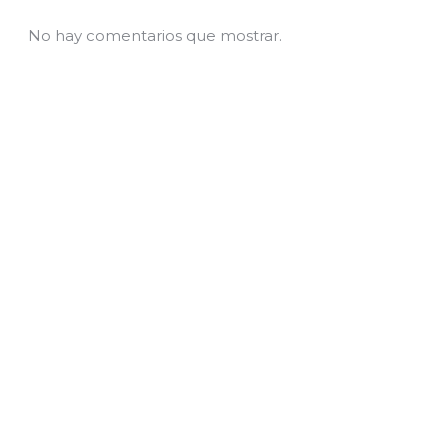
No hay comentarios que mostrar.