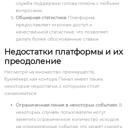
служба поддержки готова помочь с любыми
вопросами.
Обширная статистика:
Платформа
предоставляет игрокам доступ к
качественной статистике, что позволяет
делать более обоснованные ставки.
Недостатки платформы и их
преодоление
Несмотря на множество преимуществ,
букмекерская контора Пинап имеет также
некоторые недостатки, с которыми стоит
ознакомиться:
Ограниченная линия в некоторых событиях:
В
некоторых случаях пользователи могут
заметить ограниченное количество исходов
на определённые события, что может снизить