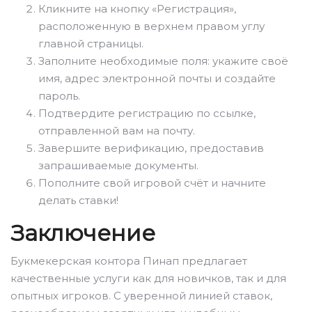
Кликните на кнопку «Регистрация»,
расположенную в верхнем правом углу
главной страницы.
Заполните необходимые поля: укажите своё
имя, адрес электронной почты и создайте
пароль.
Подтвердите регистрацию по ссылке,
отправленной вам на почту.
Завершите верификацию, предоставив
запрашиваемые документы.
Пополните свой игровой счёт и начните
делать ставки!
Заключение
Букмекерская контора Пинап предлагает
качественные услуги как для новичков, так и для
опытных игроков. С уверенной линией ставок,