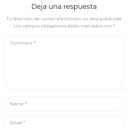
Deja una respuesta
Tu dirección de correo electrónico no será publicada.
Los campos obligatorios están marcados con
*
Comment
*
Name
*
Email
*