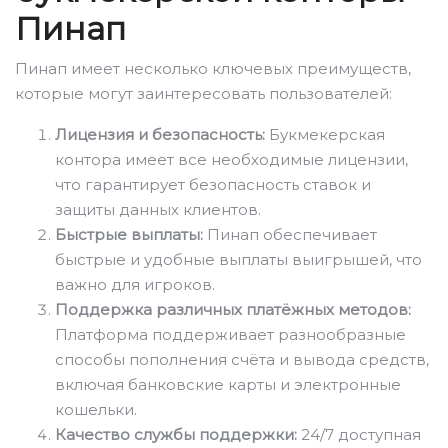
Пинап
Пинап имеет несколько ключевых преимуществ,
которые могут заинтересовать пользователей:
Лицензия и безопасность:
Букмекерская
контора имеет все необходимые лицензии,
что гарантирует безопасность ставок и
защиты данных клиентов.
Быстрые выплаты:
Пинап обеспечивает
быстрые и удобные выплаты выигрышей, что
важно для игроков.
Поддержка различных платёжных методов:
Платформа поддерживает разнообразные
способы пополнения счёта и вывода средств,
включая банковские карты и электронные
кошельки.
Качество службы поддержки:
24/7 доступная