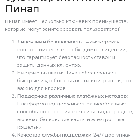
Пинап
Пинап имеет несколько ключевых преимуществ,
которые могут заинтересовать пользователей:
Лицензия и безопасность:
Букмекерская
контора имеет все необходимые лицензии,
что гарантирует безопасность ставок и
защиты данных клиентов.
Быстрые выплаты:
Пинап обеспечивает
быстрые и удобные выплаты выигрышей, что
важно для игроков.
Поддержка различных платёжных методов:
Платформа поддерживает разнообразные
способы пополнения счёта и вывода средств,
включая банковские карты и электронные
кошельки.
Качество службы поддержки:
24/7 доступная