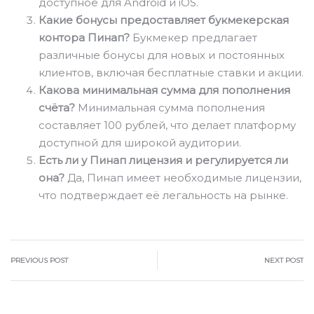
доступное для Android и iOS.
Какие бонусы предоставляет букмекерская
контора Пинап?
Букмекер предлагает
различные бонусы для новых и постоянных
клиентов, включая бесплатные ставки и акции.
Какова минимальная сумма для пополнения
счёта?
Минимальная сумма пополнения
составляет 100 рублей, что делает платформу
доступной для широкой аудитории.
Есть ли у Пинап лицензия и регулируется ли
она?
Да, Пинап имеет необходимые лицензии,
что подтверждает её легальность на рынке.
PREVIOUS POST
NEXT POST