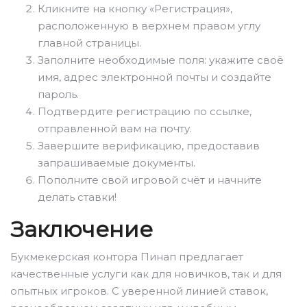
Кликните на кнопку «Регистрация»,
расположенную в верхнем правом углу
главной страницы.
Заполните необходимые поля: укажите своё
имя, адрес электронной почты и создайте
пароль.
Подтвердите регистрацию по ссылке,
отправленной вам на почту.
Завершите верификацию, предоставив
запрашиваемые документы.
Пополните свой игровой счёт и начните
делать ставки!
Заключение
Букмекерская контора Пинап предлагает
качественные услуги как для новичков, так и для
опытных игроков. С уверенной линией ставок,