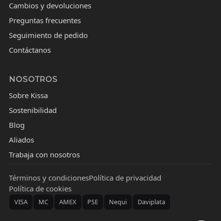
Cambios y devoluciones
Preguntas frecuentes
Seguimiento de pedido
Contáctanos
NOSOTROS
Sobre Kissa
Sostenibilidad
Blog
Aliados
Trabaja con nosotros
Términos y condiciones
Política de privacidad
Política de cookies
VISA
MC
AMEX
PSE
Nequi
Daviplata