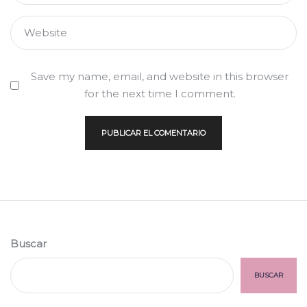
Website
Save my name, email, and website in this browser
for the next time I comment.
Buscar
BUSCAR