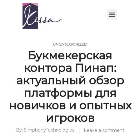
UNCATEGORIZED
Букмекерская
контора Пинап:
актуальный обзор
платформы для
новичков и опытных
игроков
By
SimphonyTechnologies
Leave a comment