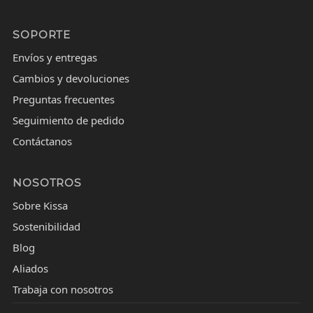
SOPORTE
Envíos y entregas
Cambios y devoluciones
Preguntas frecuentes
Seguimiento de pedido
Contáctanos
NOSOTROS
Sobre Kissa
Sostenibilidad
Blog
Aliados
Trabaja con nosotros