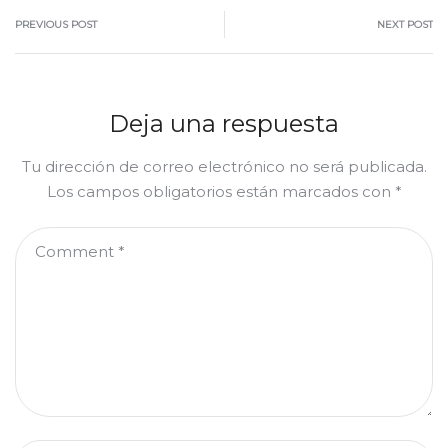
PREVIOUS POST
NEXT POST
Deja una respuesta
Tu dirección de correo electrónico no será publicada.
Los campos obligatorios están marcados con
*
Comment
*