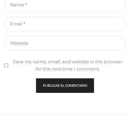
Name
*
Email
*
Website
Save my name, email, and website in this browser
for the next time I comment.