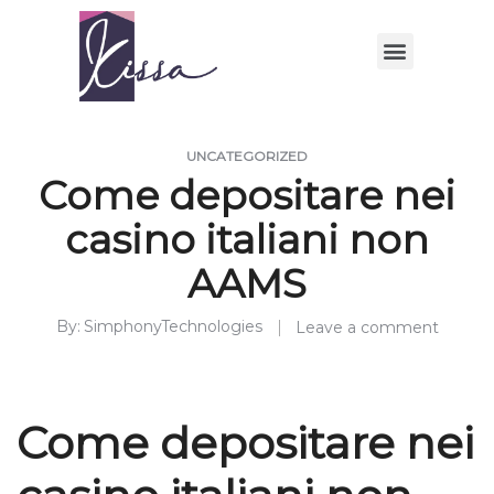
UNCATEGORIZED
Come depositare nei
casino italiani non
AAMS
By
SimphonyTechnologies
Leave a comment
Come depositare nei