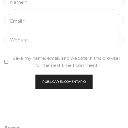
Name
*
Email
*
Website
Save my name, email, and website in this browser
for the next time I comment.
Buscar