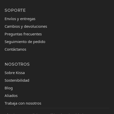
SOPORTE
Envíos y entregas
Cambios y devoluciones
Preguntas frecuentes
Seguimiento de pedido
Contáctanos
NOSOTROS
Sobre Kissa
Sostenibilidad
Blog
Aliados
Trabaja con nosotros