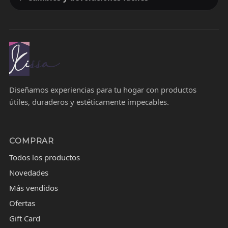
Diseñamos experiencias para tu hogar con productos
útiles, duraderos y estéticamente impecables.
COMPRAR
Todos los productos
Novedades
Más vendidos
Ofertas
Gift Card