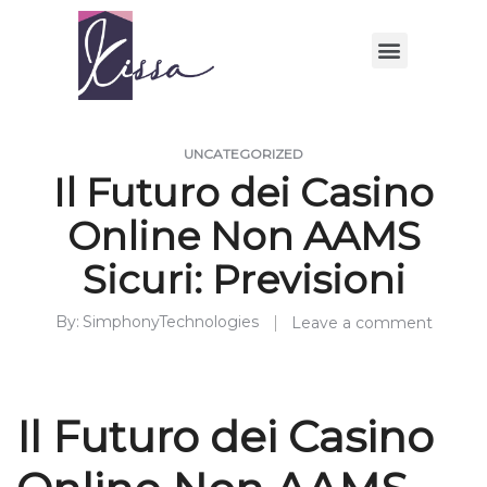
UNCATEGORIZED
Il Futuro dei Casino
Online Non AAMS
Sicuri: Previsioni
By
SimphonyTechnologies
Leave a comment
Il Futuro dei Casino