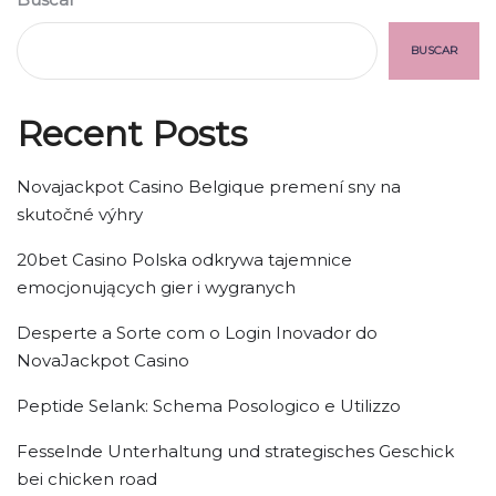
BUSCAR
Recent Posts
Novajackpot Casino Belgique premení sny na
skutočné výhry
20bet Casino Polska odkrywa tajemnice
emocjonujących gier i wygranych
Desperte a Sorte com o Login Inovador do
NovaJackpot Casino
Peptide Selank: Schema Posologico e Utilizzo
Fesselnde Unterhaltung und strategisches Geschick
bei chicken road