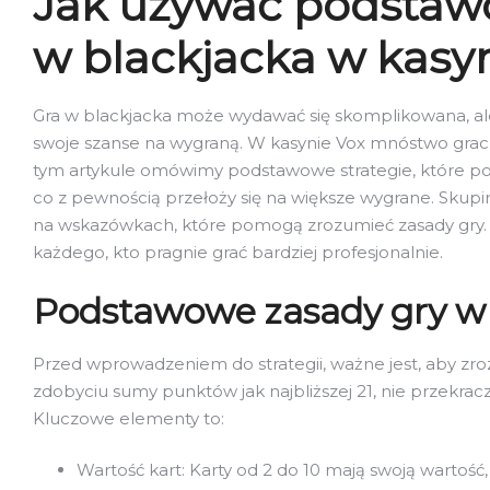
Jak używać podstawo
w blackjacka w kasy
Gra w blackjacka może wydawać się skomplikowana, al
swoje szanse na wygraną. W kasynie Vox mnóstwo grac
tym artykule omówimy podstawowe strategie, które p
co z pewnością przełoży się na większe wygrane. Skupi
na wskazówkach, które pomogą zrozumieć zasady gry. Za
każdego, kto pragnie grać bardziej profesjonalnie.
Podstawowe zasady gry w 
Przed wprowadzeniem do strategii, ważne jest, aby zr
zdobyciu sumy punktów jak najbliższej 21, nie przekracz
Kluczowe elementy to:
Wartość kart: Karty od 2 do 10 mają swoją wartość, 