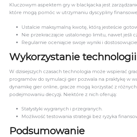
Kluczowym aspektem gry w blackjacka jest zarządzanie 
które mogą pomóc w utrzymaniu dyscypliny finansowe
Ustalcie maksymalną kwotę, którą jesteście gotow
Nie przekraczajcie ustalonego limitu, nawet jeśli c
Regularnie oceniajcie swoje wyniki i dostosowujcie 
Wykorzystanie technologii
W dzisiejszych czasach technologia może wspierać grac
programów do symulacji gier pozwala na praktykę w wa
dynamikę gier online, gracze mogą korzystać z różnych 
podejmowaniu decyzji. Niektóre z nich oferują:
Statystyki wygranych i przegranych.
Możliwość testowania strategii bez ryzyka finans
Podsumowanie