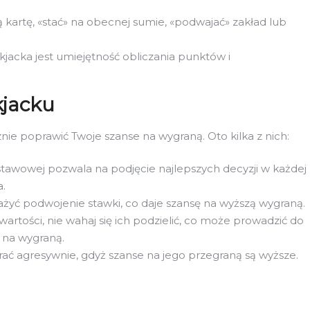
 kartę, «stać» na obecnej sumie, «podwajać» zakład lub
jacka jest umiejętność obliczania punktów i
kjacku
znie poprawić Twoje szanse na wygraną. Oto kilka z nich:
dstawowej pozwala na podjęcie najlepszych decyzji w każdej
a.
ażyć podwojenie stawki, co daje szansę na wyższą wygraną.
wartości, nie wahaj się ich podzielić, co może prowadzić do
 na wygraną.
grać agresywnie, gdyż szanse na jego przegraną są wyższe.