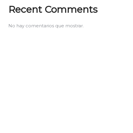
Recent Comments
No hay comentarios que mostrar.