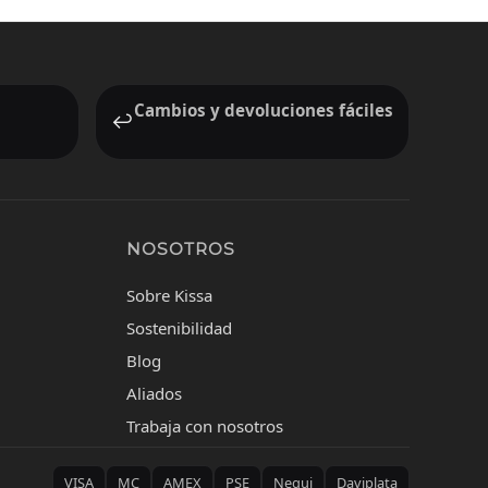
Cambios y devoluciones fáciles
↩️
NOSOTROS
Sobre Kissa
Sostenibilidad
Blog
Aliados
Trabaja con nosotros
VISA
MC
AMEX
PSE
Nequi
Daviplata