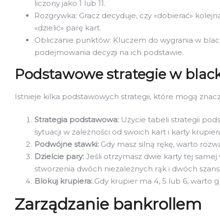
liczony jako 1 lub 11.
Rozgrywka: Gracz decyduje, czy «dobierać» kolejną
«dzielić» parę kart.
Obliczanie punktów: Kluczem do wygrania w black
podejmowania decyzji na ich podstawie.
Podstawowe strategie w blac
Istnieje kilka podstawowych strategii, które mogą znac
Strategia podstawowa:
Użycie tabeli strategii po
sytuacji w zależności od swoich kart i karty krupier
Podwójne stawki:
Gdy masz silną rękę, warto rozw
Dzielcie pary:
Jeśli otrzymasz dwie karty tej samej 
stworzenia dwóch niezależnych rąk i dwóch szans
Blokuj krupiera:
Gdy krupier ma 4, 5 lub 6, warto 
Zarządzanie bankrollem