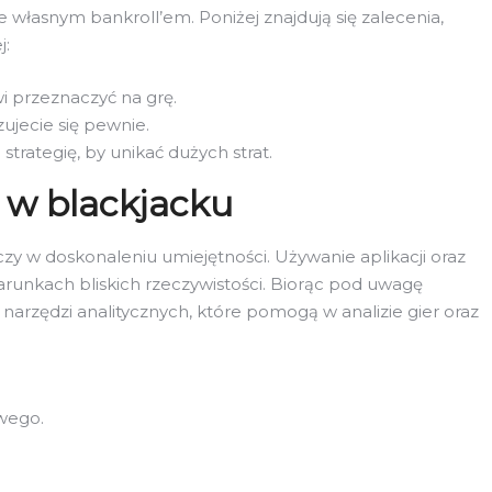
własnym bankroll’em. Poniżej znajdują się zalecenia,
j:
i przeznaczyć na grę.
zujecie się pewnie.
strategię, by unikać dużych strat.
 w blackjacku
zy w doskonaleniu umiejętności. Używanie aplikacji oraz
runkach bliskich rzeczywistości. Biorąc pod uwagę
narzędzi analitycznych, które pomogą w analizie gier oraz
owego.