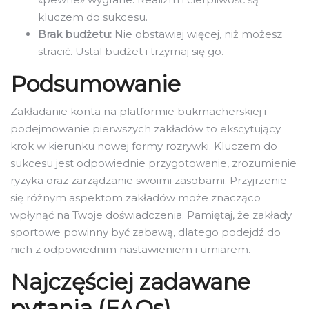
kluczem do sukcesu.
Brak budżetu:
Nie obstawiaj więcej, niż możesz
stracić. Ustal budżet i trzymaj się go.
Podsumowanie
Zakładanie konta na platformie bukmacherskiej i
podejmowanie pierwszych zakładów to ekscytujący
krok w kierunku nowej formy rozrywki. Kluczem do
sukcesu jest odpowiednie przygotowanie, zrozumienie
ryzyka oraz zarządzanie swoimi zasobami. Przyjrzenie
się różnym aspektom zakładów może znacząco
wpłynąć na Twoje doświadczenia. Pamiętaj, że zakłady
sportowe powinny być zabawą, dlatego podejdź do
nich z odpowiednim nastawieniem i umiarem.
Najczęściej zadawane
pytania (FAQs)