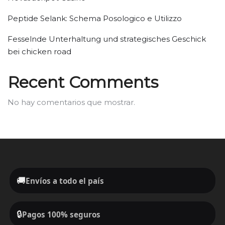
Peptide Selank: Schema Posologico e Utilizzo
Fesselnde Unterhaltung und strategisches Geschick
bei chicken road
Recent Comments
No hay comentarios que mostrar.
🚚
Envíos a todo el país
🔒
Pagos 100% seguros