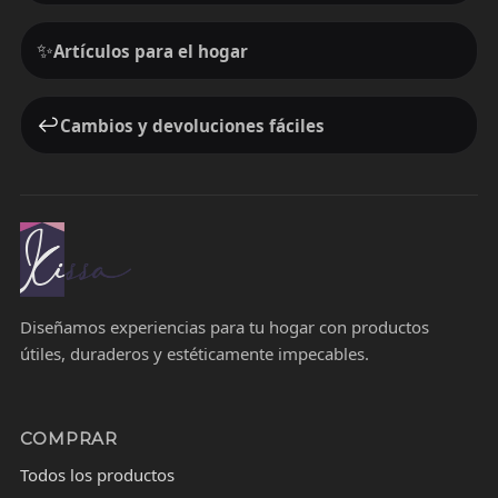
✨
Artículos para el hogar
↩️
Cambios y devoluciones fáciles
Diseñamos experiencias para tu hogar con productos
útiles, duraderos y estéticamente impecables.
COMPRAR
Todos los productos