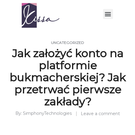
UNCATEGORIZED
Jak założyć konto na
platformie
bukmacherskiej? Jak
przetrwać pierwsze
zakłady?
By
SimphonyTechnologies
Leave a comment