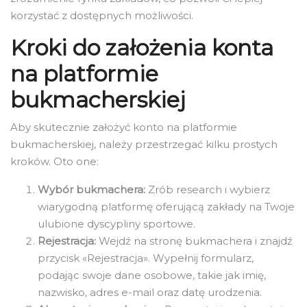
korzystać z dostępnych możliwości.
Kroki do założenia konta
na platformie
bukmacherskiej
Aby skutecznie założyć konto na platformie
bukmacherskiej, należy przestrzegać kilku prostych
kroków. Oto one:
Wybór bukmachera:
Zrób research i wybierz
wiarygodną platformę oferującą zakłady na Twoje
ulubione dyscypliny sportowe.
Rejestracja:
Wejdź na stronę bukmachera i znajdź
przycisk «Rejestracja». Wypełnij formularz,
podając swoje dane osobowe, takie jak imię,
nazwisko, adres e-mail oraz datę urodzenia.