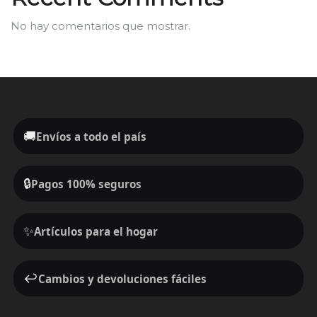
No hay comentarios que mostrar.
🚚
Envíos a todo el país
🔒
Pagos 100% seguros
✨
Artículos para el hogar
↩️
Cambios y devoluciones fáciles