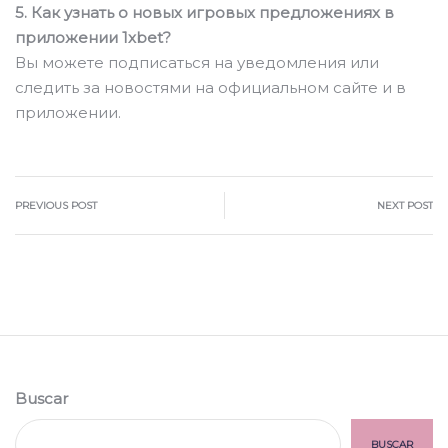
5. Как узнать о новых игровых предложениях в
приложении 1xbet?
Вы можете подписаться на уведомления или
следить за новостями на официальном сайте и в
приложении.
PREVIOUS POST
NEXT POST
Buscar
BUSCAR