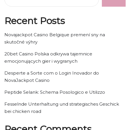
Recent Posts
Novajackpot Casino Belgique premení sny na
skutočné výhry
20bet Casino Polska odkrywa tajemnice
emocjonujących gier i wygranych
Desperte a Sorte com o Login Inovador do
NovaJackpot Casino
Peptide Selank: Schema Posologico e Utilizzo
Fesselnde Unterhaltung und strategisches Geschick
bei chicken road
Recent Comments