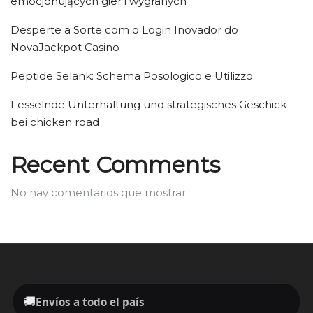
emocjonujących gier i wygranych
Desperte a Sorte com o Login Inovador do
NovaJackpot Casino
Peptide Selank: Schema Posologico e Utilizzo
Fesselnde Unterhaltung und strategisches Geschick
bei chicken road
Recent Comments
No hay comentarios que mostrar.
🚚
Envíos a todo el país