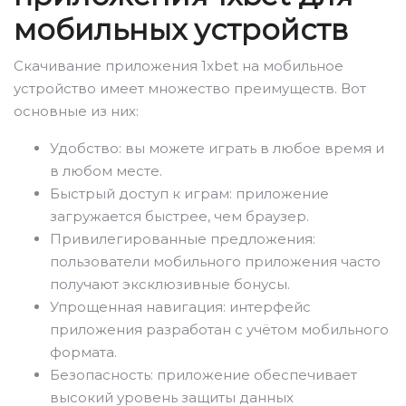
мобильных устройств
Скачивание приложения 1xbet на мобильное
устройство имеет множество преимуществ. Вот
основные из них:
Удобство: вы можете играть в любое время и
в любом месте.
Быстрый доступ к играм: приложение
загружается быстрее, чем браузер.
Привилегированные предложения:
пользователи мобильного приложения часто
получают эксклюзивные бонусы.
Упрощенная навигация: интерфейс
приложения разработан с учётом мобильного
формата.
Безопасность: приложение обеспечивает
высокий уровень защиты данных