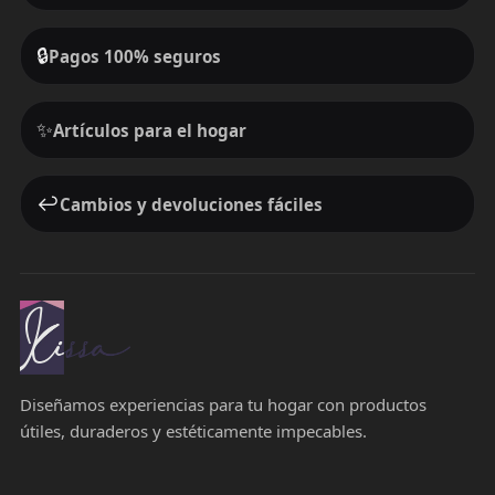
🔒
Pagos 100% seguros
✨
Artículos para el hogar
↩️
Cambios y devoluciones fáciles
Diseñamos experiencias para tu hogar con productos
útiles, duraderos y estéticamente impecables.