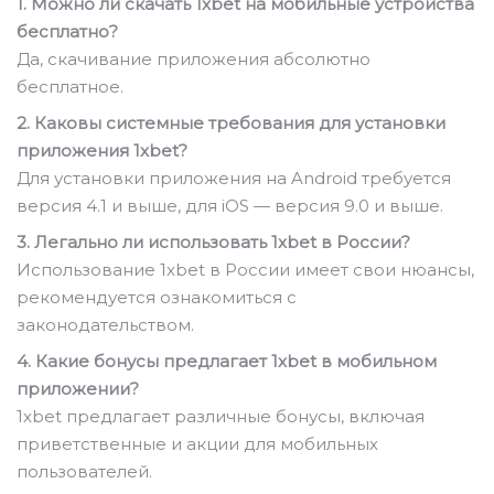
1. Можно ли скачать 1xbet на мобильные устройства
бесплатно?
Да, скачивание приложения абсолютно
бесплатное.
2. Каковы системные требования для установки
приложения 1xbet?
Для установки приложения на Android требуется
версия 4.1 и выше, для iOS — версия 9.0 и выше.
3. Легально ли использовать 1xbet в России?
Использование 1xbet в России имеет свои нюансы,
рекомендуется ознакомиться с
законодательством.
4. Какие бонусы предлагает 1xbet в мобильном
приложении?
1xbet предлагает различные бонусы, включая
приветственные и акции для мобильных
пользователей.