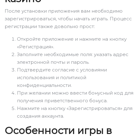
После установки приложения вам необходимо
зарегистрироваться, чтобы начать играть. Процесс
регистрации также довольно прост:
Откройте приложение и нажмите на кнопку
«Регистрация».
Заполните необходимые поля: указать адрес
электронной почты и пароль.
Подтвердите согласие с условиями
использования и политикой
конфиденциальности.
При желании можно ввести бонусный код для
получения приветственного бонуса.
Нажмите на кнопку «Зарегистрироваться» для
создания аккаунта.
Особенности игры в