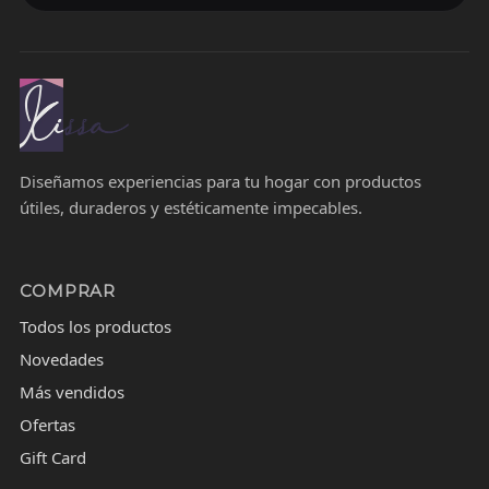
Diseñamos experiencias para tu hogar con productos
útiles, duraderos y estéticamente impecables.
COMPRAR
Todos los productos
Novedades
Más vendidos
Ofertas
Gift Card