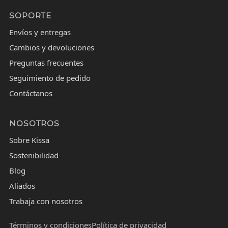
SOPORTE
Envíos y entregas
Cambios y devoluciones
Preguntas frecuentes
Seguimiento de pedido
Contáctanos
NOSOTROS
Sobre Kissa
Sostenibilidad
Blog
Aliados
Trabaja con nosotros
Términos y condiciones
Política de privacidad