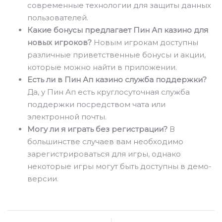
современные технологии для защиты данных
пользователей.
Какие бонусы предлагает Пин Ап казино для
новых игроков?
Новым игрокам доступны
различные приветственные бонусы и акции,
которые можно найти в приложении.
Есть ли в Пин Ап казино служба поддержки?
Да, у Пин Ап есть круглосуточная служба
поддержки посредством чата или
электронной почты.
Могу ли я играть без регистрации?
В
большинстве случаев вам необходимо
зарегистрироваться для игры, однако
некоторые игры могут быть доступны в демо-
версии.