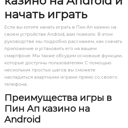
казино на Android и
начать играть
Если вы хотите начать играть в Пин Ап казино на
своем устройстве Android, вам повезло. В этом
руководстве мы подробно расскажем, как скачать
приложение и установить его на вашем
смартфоне. Мы также обсудим основные функции,
которые доступны пользователям. С помощью
нескольких простых шагов вы сможете
насладиться азартными играми прямо со своего
телефона.
Преимущества игры в
Пин Ап казино на
Android