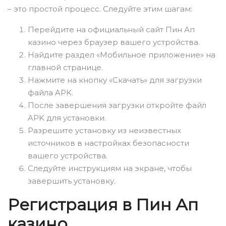
– это простой процесс. Следуйте этим шагам:
Перейдите на официальный сайт Пин Ап
казино через браузер вашего устройства.
Найдите раздел «Мобильное приложение» на
главной странице.
Нажмите на кнопку «Скачать» для загрузки
файла APK.
После завершения загрузки откройте файл
APK для установки.
Разрешите установку из неизвестных
источников в настройках безопасности
вашего устройства.
Следуйте инструкциям на экране, чтобы
завершить установку.
Регистрация в Пин Ап
казино