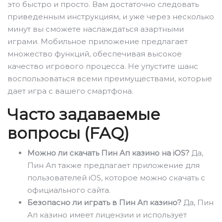
это быстро и просто. Вам достаточно следовать
приведенным инструкциям, и уже через несколько
минут вы сможете наслаждаться азартными
играми. Мобильное приложение предлагает
множество функций, обеспечивая высокое
качество игрового процесса. Не упустите шанс
воспользоваться всеми преимуществами, которые
дает игра с вашего смартфона.
Часто задаваемые
вопросы (FAQ)
Можно ли скачать Пин Ап казино на iOS?
Да,
Пин Ап также предлагает приложение для
пользователей iOS, которое можно скачать с
официального сайта.
Безопасно ли играть в Пин Ап казино?
Да, Пин
Ап казино имеет лицензии и использует